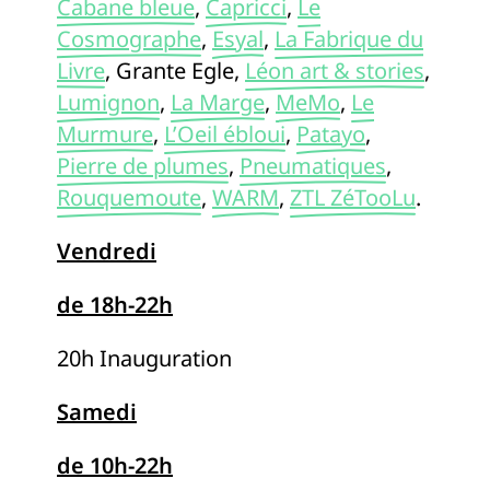
Cabane bleue
,
Capricci
,
Le
Cosmographe
,
Esyal
,
La Fabrique du
Livre
, Grante Egle,
Léon art & stories
,
Lumignon
,
La Marge
,
MeMo
,
Le
Murmure
,
L’Oeil ébloui
,
Patayo
,
Pierre de plumes
,
Pneumatiques
,
Rouquemoute
,
WARM
,
ZTL ZéTooLu
.
Vendredi
de 18h-22h
20h Inauguration
Samedi
de 10h-22h