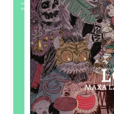
sorcière aux yeux de chat est bien loin de
son île taïwanaise.…
Éditeur :
Patayo
Paru le
17/01/2025