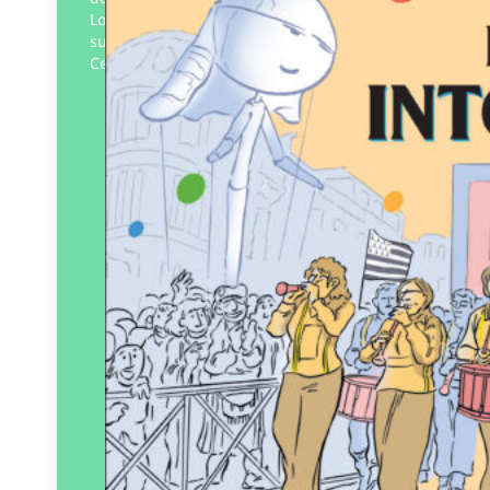
Lorient est la première bande dessinée
sur le plus grand rassemblement des
Celtes au monde. Elle existe…
Éditeur :
Éditions
Rouquemoute
Paru le
09/07/2025