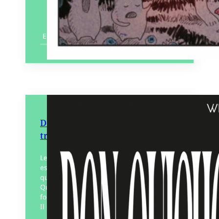
En savoir plus
Don Quichotte, rester dans le
trouble
Lecteur des pensées anarchistes,
espagnoles, russes et françaises, en
quête de joie, de paix-liberté, Don
Quichotte cherchait l’aventure et s’en
foutait complètement d’y laisser sa peau.
Il était…