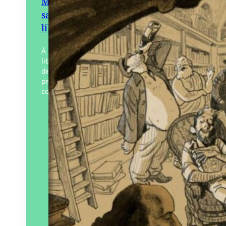
Mon traité technique des
savoir-faire à l’usage du vrai
libraire
À l’occasion du 160e anniversaire de sa
librairie, Léon Durance a décidé de
délivrer quelques-uns de ses souvenirs
professionnels et de nous prodiguer ses
conseils. De la réalité…
Éditeur :
La Fabrique du livre
Paru le
10/06/2024