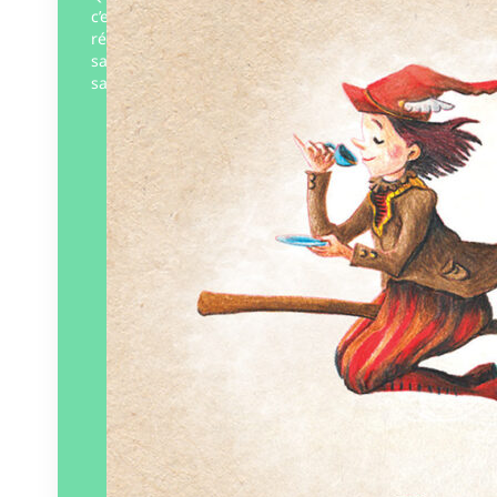
c’est pour partager leurs (profondes)
réflexions sur l’immensité de l’univers, la
sagesse de la Nature, le passage des
saisons… et les tartines…
Éditeur :
Lumignon
Paru le
20/05/2026