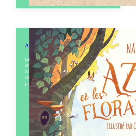
Azel et les Florafaunes
La forêt tout entière était en danger ! Une
créature brûlante parcourait le sous-bois,
assoiffant la flore, effrayant la faune,
résistant aux pouvoirs étonnants de son
petit peuple……
Éditeur :
Plumes de Bourdon
Paru le
26/06/2026