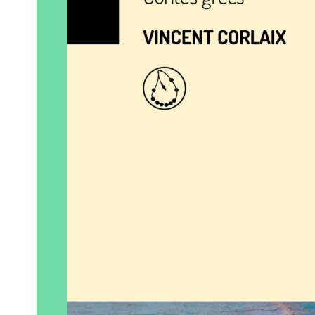
Éditeur :
Gephyre
Paru le
01/10/2024