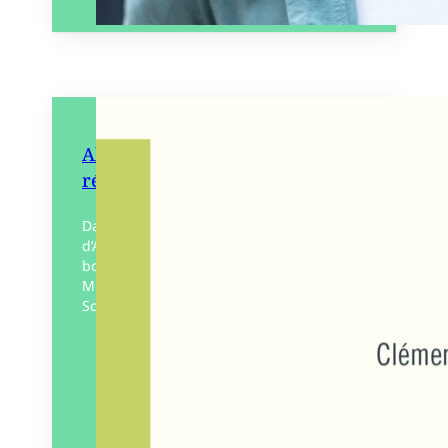
Alain Guiraudie, pour un
réalisme utopique
Dans ce premier livre consacré au cinéma
d’Alain Guiraudie (Ce vieux rêve qui
bouge en 2001, L’Inconnu du Lac en 2013,
Miséricorde en 2024…), Clément
Schneider nous invite…
Éditeur :
WARM
Paru le
15/10/2025