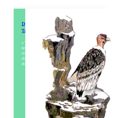
Du Machu Pichu à Nazca –
Tableaux du Pérou
« Tout s’anime, s’accélère. Le rideau s’est
levé, la lumière dévoile et sculpte un pic
majestueux pareil au gardien hiératique
d’un lieu sacré. Pour toi, Machu pichu, les
dieux…
Éditeur :
Artisans-Voyageurs
Paru le
21/09/2023