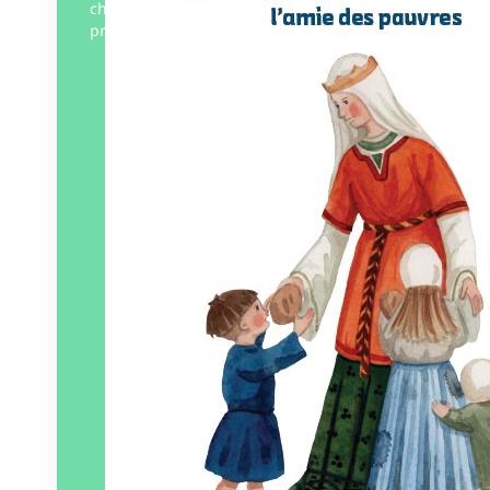
chronologique, un lexique et une carte-
prière. Dès 6 ans
Éditeur :
Esyal
Paru le
12/09/2025