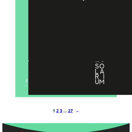
En savoir plus
1
2
3
…
27
→