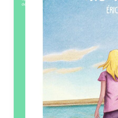
de…
Éditeur :
Beurre Salé
Paru le
28/03/2024