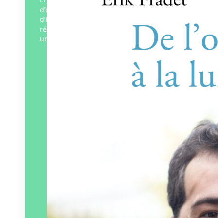
d’une soirée étudiante sur le campus
d’HEC. Sa renaissance miraculeuse et sa
récupération prodigieuse ont fait de lui
un…
Éditeur :
Alma Vera
Paru le
10/01/2025