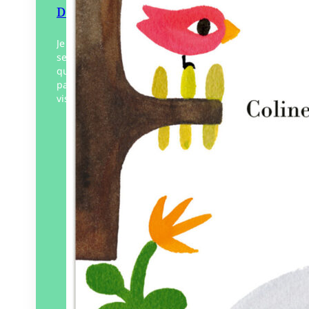
Doris
Je pétille. Je souris aux autres, c’est mon
secret. J’écoute leurs histoires, je
questionne sans interroger. Le monde me
parvient à travers mon poste de radio. Je
vis…
Éditeur :
MeMo
Paru le
31/05/2024