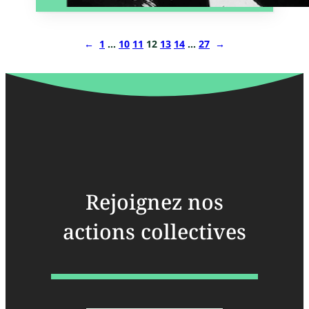
←
1
…
10
11
12
13
14
…
27
→
Rejoignez nos
actions collectives