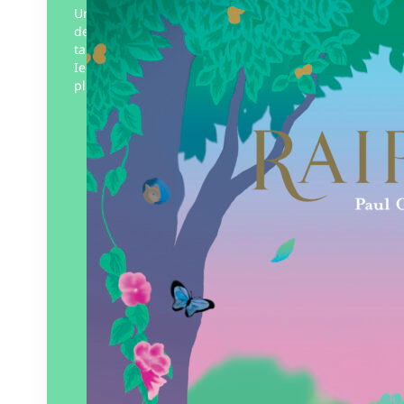
Une réinterprétation moderne du conte
de Raiponce illustré par la jeune et
talentueuse illustratrice japonaise, Yukina
Ieda. Une Raiponce dont la vocation n’est
plus de devenir princesse mais…
Éditeur :
Le Cosmographe
Paru le
09/01/2024