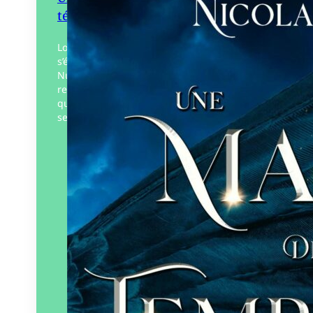
ténèbres
Lorsque son pouvoir d’Attrape-Vent
s’éveille, Elya intègre l’Académie de Cité-
Nuage où elle apprend à diriger les
redoutables Perce-Brume, ces vaisseaux
qui sillonnent la Mer de Nuages. Mais,
secrètement,…
Éditeur :
Au Loup Éditions
Paru le
23/09/2025