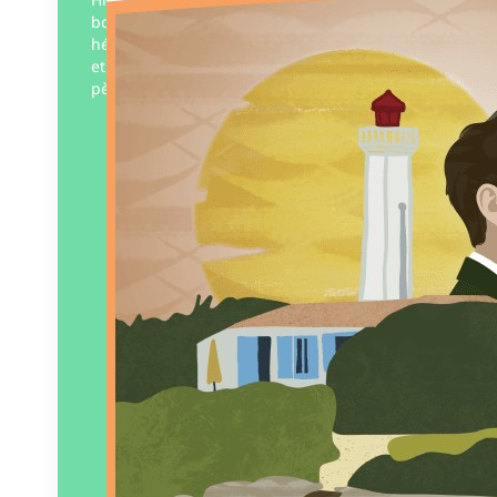
bouleverse l’existence d’Oya Kagami,
héritier d’un empire industriel japonais,
et le plonge dans les souvenirs de son
père. Sa quête pour revivre…
Éditeur :
Édition Islaise
Paru le
27/03/2026