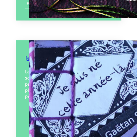
En savoir plus
Je suis né cette année-là
La poésie, c’est comme les frites : ça
soigne tout, mais parfois, ça tache les
pages. Ici, on croise un pêcheur
philosophe, un poète qui épelle les
pelles…
Éditeur :
La Marge
Paru le
01/05/2025