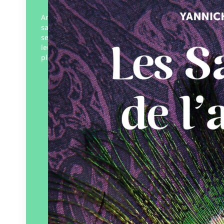
Ambre et Louis, guidés par Suresh, un
sage indien, partent à la découverte du
secret des Tantras. Leurs rencontres et
leurs expériences initiatiques les
plongent dans un tourbillon…
Éditeur :
Alma Vera
Paru le
16/06/2025