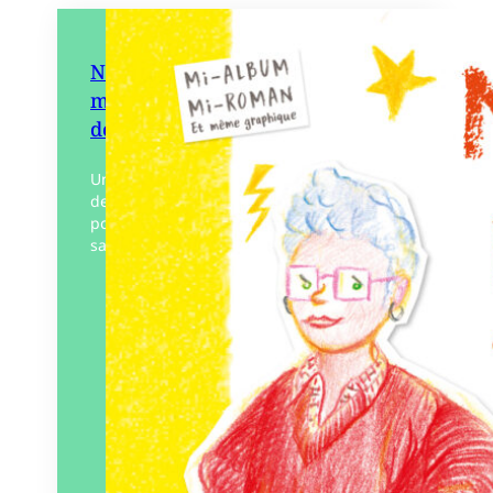
Nancy Nance et moi ou les
meilleurs épisodes du journal
de Su Suzanne
Un album merveilleux qui met en mots
deux héroïnes qui vont devenir amies
pour la vie. Su Suzanne a 8 ans porte une
salopette verte, aime le chocolat…
Éditeur :
Six citrons acides
Paru le
20/10/2022