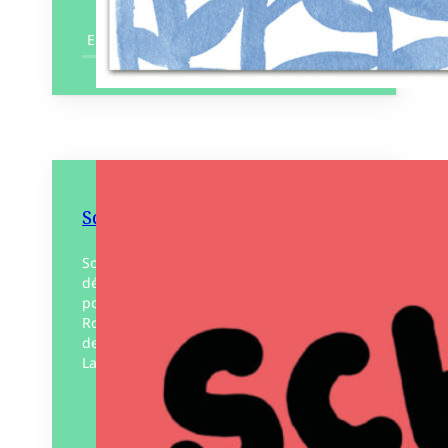
En savoir plus
Schlag – Montesorry
Soyons honnêtes, se tatouer des dessins
débiles, c’est complètement con. Alors
pourquoi pas ? Après Parcourstup,
Rouquemoute publie Montesorry, le
deuxième volet du diptyque Schlag.
Ladyboy propose une…
Éditeur :
Éditions
Rouquemoute