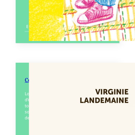
En savoir plus
Ce sera quand même l’Italie
Lors d’un voyage initiatique fait
d’explorations intérieures autant que
touristiques, Juliette nous entraîne dans
son sillage et nous invite à voir au-delà
des apparences ; à porter notre…