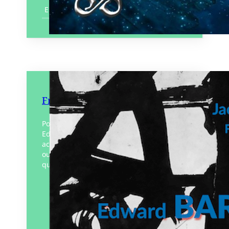
En savoir plus
Fragmentations
Poème narratif sur l’univers du peintre
Edward Baran et sa quête d’absolu,
accompagné d’encres inédites. Après trois
ouvrages avec le poète Jacky Essirard, un
quatrième était en cours…
Éditeur :
Art 3 Plessis
Paru le
10/04/2025