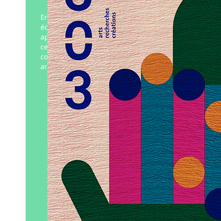
Entre l’art et l’artisanat, la vitalité des
échanges est passionnante. Par une
approche territoriale et contemporaine,
ce numéro considère les modalités de ces
collaborations fertiles qui réunissent
artisans…
Éditeur :
303
Paru le
05/09/2024