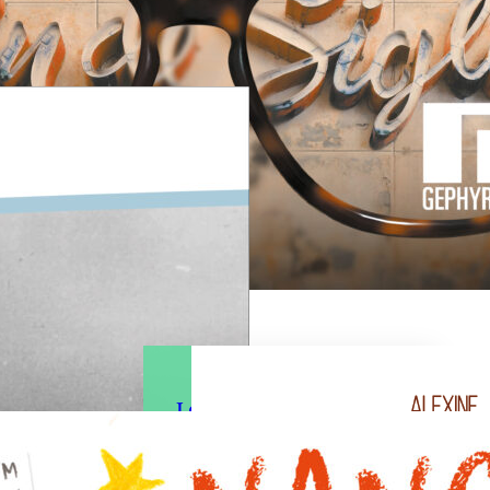
En savoir plus
Les Atlantes – La
Prophétie Tome 2
oi ou
Shilo se retrouve confrontée à