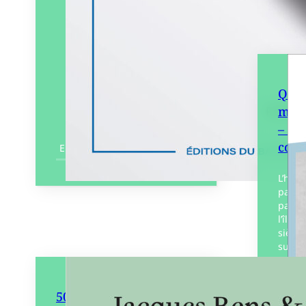
Quan
mett
– Hi
cons
En savoir plus
L’hist
parti
patrim
l’île 
siècle
surtou
travai
50 choses qu’il ne faut