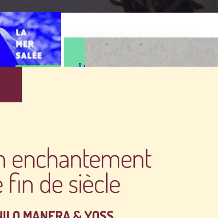
Les Mots qu’il nous
faut – dictionnaire
lumiluttant
de
Ce dictionnaire poétique,
réjouissant et utopiste est le
fruit d’une collecte de mots
ban,
nouveaux par le bureau des
oise
mots de Jeanne Henin,
, dont
exprimant des situations, des
n même
émotions, des…
Éditeur :
La Mer
salée