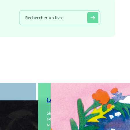
Le Tambour
Siméon n’a jamais parlé et ne
s’exprime qu’à l’aide d’un
tambour qui l’accompagne