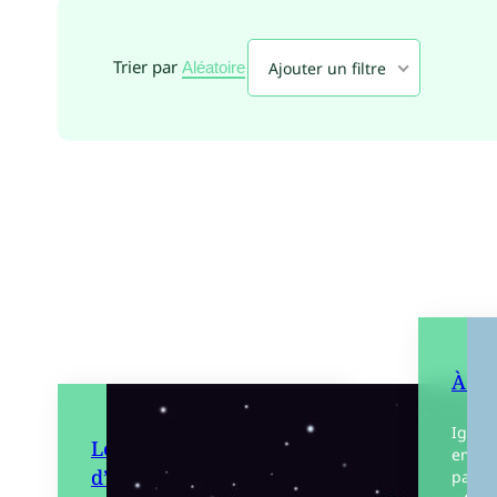
Trier par
Ajouter un filtre
Aléatoire
À l’e
Ignac
Les Sœurs démentes
embal
d’Esi
part q