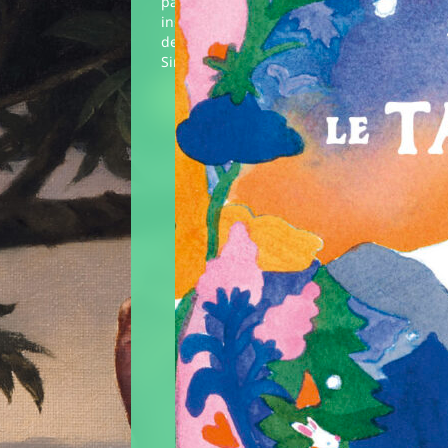
partout. Alors quand son
,
instrument disparait, tout
fin,
devient compliqué. Une nuit,
ctions
Siméon décide de partir…
iques,
rs
les…
Éditeur :
MeMo
Paru le
22/08/2025