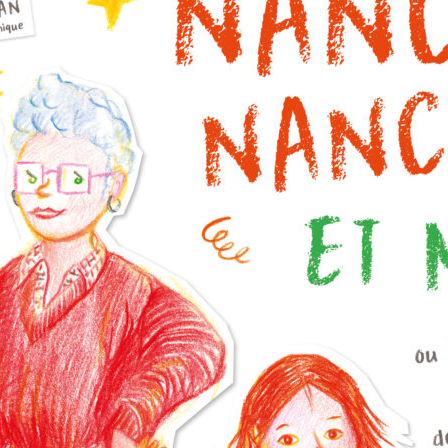
odes
des révélations
bouleversantes sur ses
origines. Avec Maëldan , Avel
et Adam, ils s’enfuient à Paris
après avoir découvert la fin de
ui met
la…
qui
 la
porte
Éditeur :
ZTL –
e le
ZéTooLu
Paru le
01/10/2024