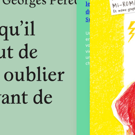
les meilleurs épis
Islaise
du journal de Su
Paru le
Suzanne
15/07/2025
Un album merveilleux q
en mots deux héroïnes 
vont devenir amies pour
vie. Su Suzanne a 8 ans 
une salopette verte, aim
chocolat…
Éditeur :
Six
citrons acides
Paru le
20/10/2022