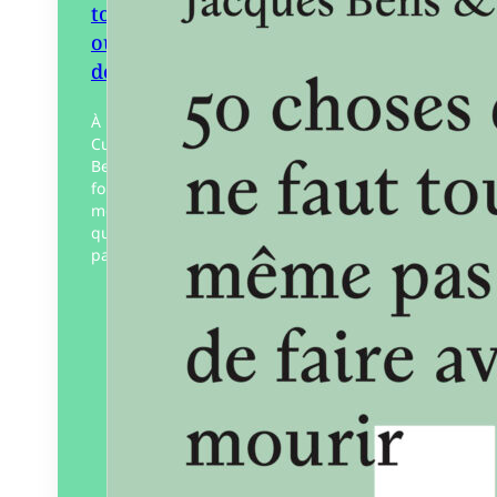
tout de même pas
oublier de faire avant
de mourir
À l’automne 1981, sur France
Culture, l’oulipien Jacques
Bens inaugure une nouvelle
forme d’inventaire qu’il a lui-
même créée, les 50 choses
qu’il ne faut tout de même
pas…
Éditeur :
L’Œil
ébloui
Paru le
01/03/2024