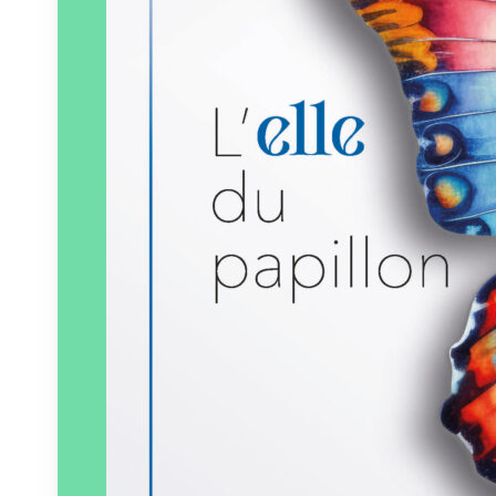
Paru le
01/03/2025
En sa