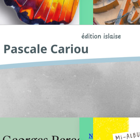
d l’île d’Yeu
ait la mer en boîte
stoire des
erveries
En savoir plus
oire des conserveries fait
e intégrante du
oine et de l’histoire de
d’Yeu. Durant plus d’un
, beaucoup d’Islais et
t d’Islaises y ont
llé. Cette activité…
Nancy Nance et m
Éditeur :
Édition