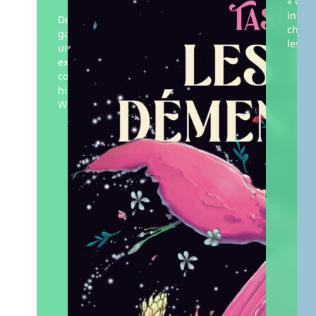
« Club
instit
Deux sœurs sont les
charg
gardiennes de la baleine-
les so
univers de babel. Elles
explorent ses chambres
cosmiques, se racontent des
histoires et louent la Grande
Wisa – leur créatrice. Pour…
Éditeur :
L’Atalante
Paru le
05/02/2026