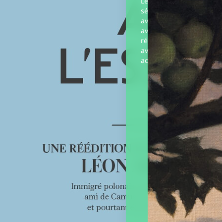
 des convalescents »,
Le monde avant les
ution américaine
sécheresses incessantes
ée de remettre d’aplomb
avant les incendies sans 
ldats «…
avant les nouvelles infe
résistantes aux antibiot
avant la montée des me
acides, les tornades et 
Éditeur :
Bouclard
Paru le
Éditeur :
01/11/2024
L’Atalante
Paru le
15/02/2024