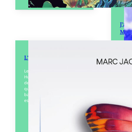
J’ai 
Même
A 8 an
claque
L’Elle du papillon
décou
catast
ses pa
Le pardon, quel repos ! Victor
vidéo
Hugo. Gabriel est sur le point
de percer un secret de famille
quand une révélation fait
basculer sa vie. Le pardon
est…
Éditeur :
Bateau
vert et blanc
Éditions