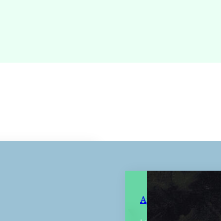
ssai
e est embauché comme
Appleseed
leur (dans un quelque
ui ressemble à Oran) au