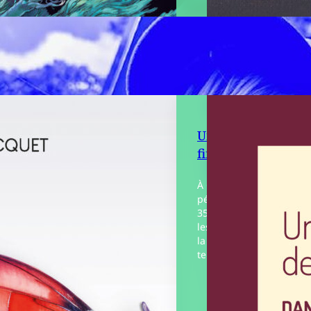
13 ans, le futur ?
 pas peur !
s, César prend « sa
 climatique ». Il
Un enchantement 
vre l’ampleur de la
rophe et pleure. Avec
fin de siècle
rents, il regarde des
s pour comprendre. Un…
À Cuba, au cours de la «
période spéciale », Este
35 ans, fonctionnaire, cr
Éditeur :
La Mer
les jeunes Laura et Olaf
salée
la trajectoire évolue e
temps que…
Paru le
05/06/2026
Éditeur :