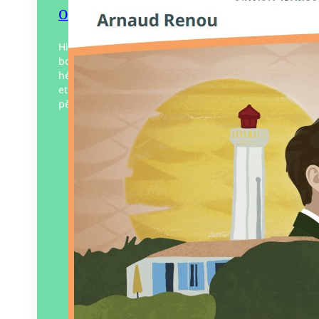
Oya – Sur les traces de son père
Hiroshima, août 2016. Un drame familial
bouleverse l’existence d’Oya Kagami,
héritier d’un empire industriel japonais,
et le plonge dans les souvenirs de son
père. Sa quête pour revivre…
Éditeur :
Édition Islaise
Paru le
27/03/2026