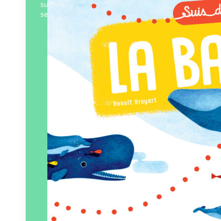
suivre ! Veux-tu voir comment la baleine
se nourrit ou assister…
Éditeur :
La Cabane bleue
Paru le
21/03/2025