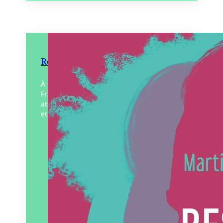
Résister au racisme
À une époque où plus de dix millions de
Français ont voté pour un parti qui
attribue tous nos maux à l’immigration –
et à certaines ethnies en…
Éditeur :
Le Murmure
Paru le
07/03/2025