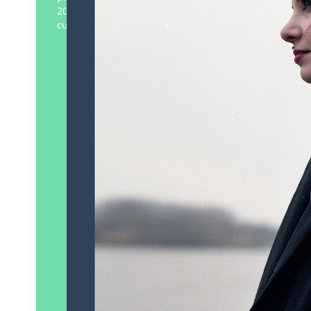
2007 et consacrée aux adeptes de la
culture skinhead non raciste en France.
Éditeur :
Bouclard
Paru le
13/11/2025