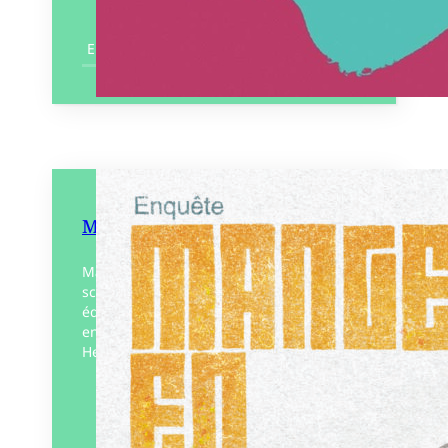
En savoir plus
Manger en 2050
Manger en 2050, à la fois dystopie et
scénario d’exposition, est réédité aux
éditions Solarium. Cette enquête, portée
en 2015 par le post-journaliste Jean-Roger
Helmin, décrit la réduction…
Éditeur :
Solarium
Paru le
01/09/2025