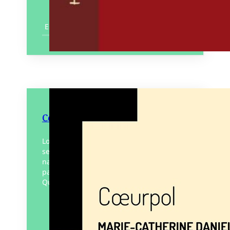
En savoir plus
Cœurpol
Loin des complexes urbains protégés où
se confinent les bons citoyens, tandis que
nature comme culture sont remodelées
par les diverses pollutions, la vie dans
Quartier Tarés continue,…
Éditeur :
Gephyre