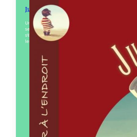
Juste un mot
Un voyage hors du temps, où les pianos
se posent sur l’eau, et les définitions
s’écrivent sur le sable avant que la mer ne
les efface. À l’heure…
Éditeur :
Pourpenser
éditions
Paru le
15/02/2024