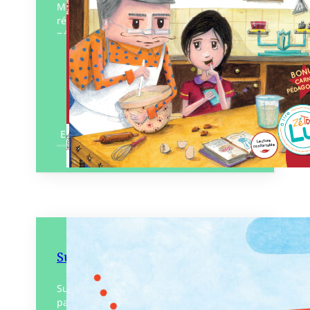
Mensonge ou vérité ? Carabistouille ou
réalité ? Retrouvez un carnet
pédagogique sur le carnaval et le bonus…
Éditeur :
ZTL – ZéTooLu
Paru le
31/08/2024
En savoir plus
Suis du doigt la baleine
Sur le chemin qui serpente de page en
page, à toi de choisir quel cétacé tu vas