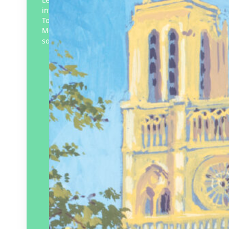
interagit avec travers 13 œuvres d’art :
Tour Eiffel, Seine, cathédrale Notre-dame,
Moulin Rouge… Chaque interaction est
soulignée par une phrase en Français…
Éditeur :
Léon art & stories
Paru le
03/10/2024