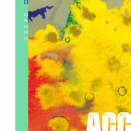
[1970-2025]
Cette histoire collective de la Maison de la
Naissance de Saint-Sébastien-sur-Loire
nous parle tout autant de la
réappropriation par les femmes de leur
corps que de l’état hautement…
Éditeur :
À la criée
Paru le
17/05/2025