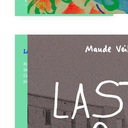
En savoir plus
Last call les murènes
Rupture, ennui, solitude, colère, espoirs
déçus et rêve en attente. La vie, juste ça…
Celle d’une fille de la Beauce, quelque
part dans le Québec des rednecks, des…
Éditeur :
Bouclard
Paru le
05/01/2024