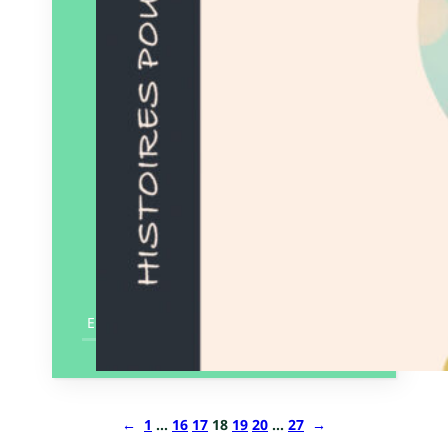
En savoir plus
←
1
…
16
17
18
19
20
…
27
→