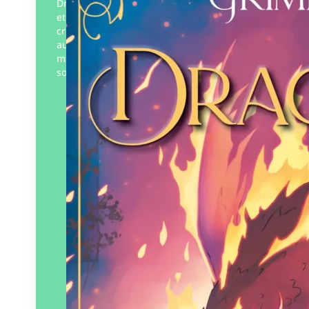
Dragonia, un monde peuplé de sorciers
et de guerriers, de dragons et autres
créatures légendaires… Dans cet univers
aussi merveilleux que dangereux, entre
malédictions séculaires, conflits de
sorciers…
Éditeur :
Au Loup Éditions
Paru le
13/05/2025