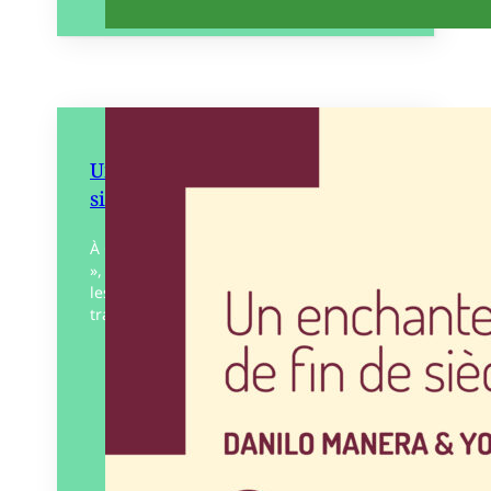
Un enchantement de fin de
siècle
À Cuba, au cours de la « période spéciale
», Esteban, 35 ans, fonctionnaire, croise
les jeunes Laura et Olaf, dont la
trajectoire évolue en même temps que…
Éditeur :
Gephyre
Paru le
29/10/2025