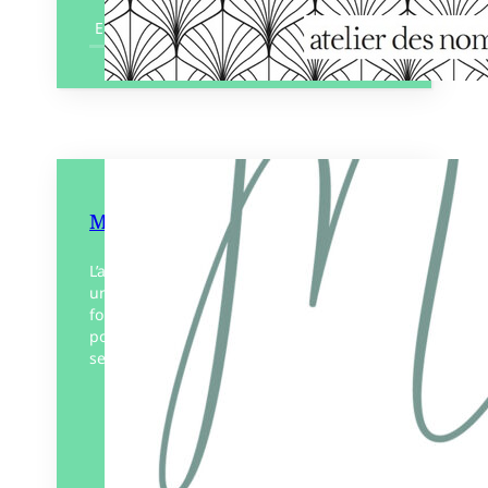
En savoir plus
Magnitude
L’annonce du handicap de son enfant est
un séisme d’une indicible magnitude. La
forme poétique choisie par les auteurs
pour décrire ce bouleversement rend
sensible comme rarement le…
Éditeur :
Éditions d’un
Monde à l’Autre
Paru le
01/12/2022