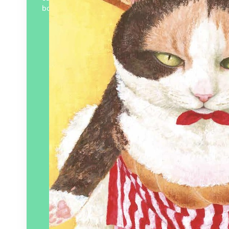
boulangerie Dosukoï de…
Éditeur :
Le Cosmographe
Paru le
14/02/2025