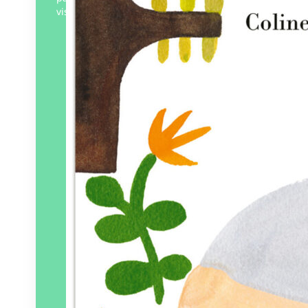
vis…
Éditeur :
MeMo
Paru le
31/05/2024