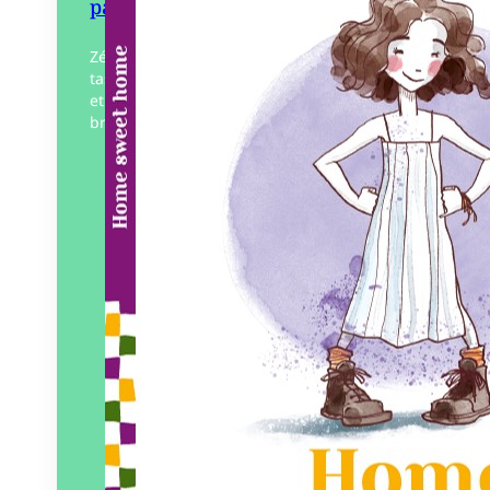
paillasson
Zélinette, du haut de ses 8 ans bien
tassés, décide un jour de ne plus grandir
et fait un vœu. Le matin suivant, un
brouillard enveloppe sa maison,…
Éditeur :
Pierredeplumes
Paru le
31/05/2023