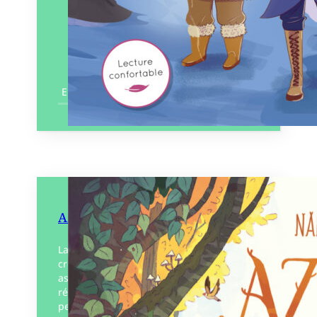
En savoir plus
Azel et les Florafaunes
La forêt tout entière était en danger ! Une
créature brûlante parcourait le sous-bois,
assoiffant la flore, effrayant la faune,
résistant aux pouvoirs étonnants de son
petit peuple……