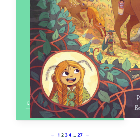
En savoir plus
←
1
2
3
4
…
27
→