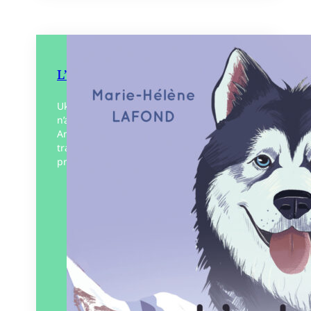
L’Odyssée d’Ukiak
Ukiak est un jeune chien de traîneau qui
n’a connu que son Alaska. Un jour
Amaguq, son musher inuit, l’emmène
traverser la moitié du globe pour venir
prêter…
Éditeur :
ZTL – ZéTooLu
Paru le
25/09/2025