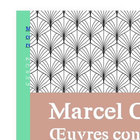
Marcel Cabon Œuvres
complètes I Poésie, théâtre et
réflexions littéraires
Pionnier sur l’île Maurice, Marcel Cabon
(1912-1972) a nourri avec ferveur dès les
années 1930 un engagement politique,
littéraire et esthétique. Amoureux de la
langue française, gourmand d’écriture,…
Éditeur :
Atelier des
nomades
Paru le
30/04/2024