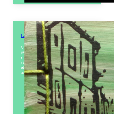
La Moitié du ciel
Quelle expérience fait-on de l’espace
public selon le genre qu’on nous assigne
? Cartographie urbaine sensible
rassemblant onze récits singuliers ciselés
et illustrés au cours d’ateliers menés
avec…
Éditeur :
La Marge
Paru le
01/06/2023