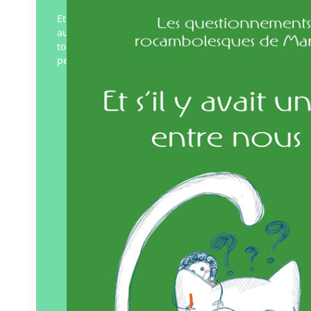
Et s’il y avait un lien entre nous ? N’y
aurait-il pas des liens invisibles entre
tous ? Suivez les réflexions de Marcel, un
petit chat plein de…
Éditeur :
Pourpenser
éditions
Paru le
20/10/2025