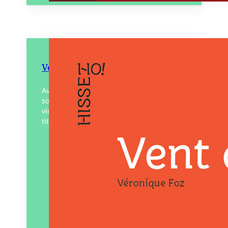
Vent du sud
Avec sa famille, Nina s’apprête à quitter
son pays pour commencer une nouvelle
vie de l’autre côté de la mer. Ce nouveau
titre de la collection Hissez ho !…
Éditeur :
Voce Verso
Paru le
21/02/2025