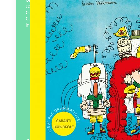
couper les cheveux. Mais on va au
Coiffeur, aussi appelé le Pays des
Coiffeurs, quand ça devient carrément
indémêlable. C’est…
Éditeur :
Six citrons acides
Paru le
25/10/2023