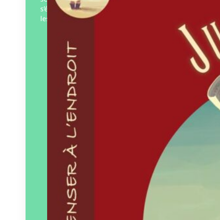
s’écrivent sur le sable avant que la mer ne
les efface. À l’heure…
Éditeur :
Pourpenser
éditions
Paru le
15/02/2024