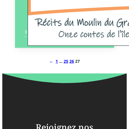
En savoir plus
←
1
…
25
26
27
Rejoignez nos