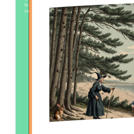
tradition orale profondément enracinée.
La plume de Fred…
Éditeur :
Édition Islaise
Paru le
19/04/2025