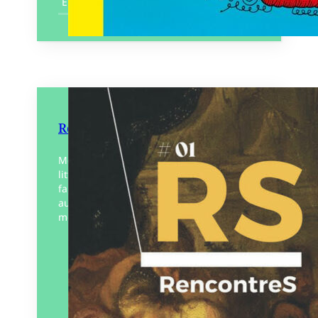
En savoir plus
RencontreS
Mêler deux mondes, le métier d’art et la
littérature. Une restauratrice de tableaux
fait découvrir son métier, sa passion. Un
auteur donne les mots pour découvrir ce
métier…
Éditeur :
La Fabrique du livre
Paru le
15/02/2025