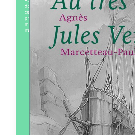
donne l’occasion de nous interroger sur
ce « très curieux Jules Verne »,
phénomène éditorial mais écrivain
méprisé qui regretta toute sa vie de
n’avoir «…
Éditeur :
Art 3 Plessis
Paru le
25/06/2024