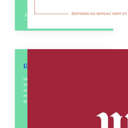
En savoir plus
Un Graal
Le narrateur, héros de ce texte, livre dans
sa confession le récit de son aventure
avec le Graal. L’histoire d’un gratte-papier,
médiéviste raté, engagé par un libraire
et…
Éditeur :
Bouclard