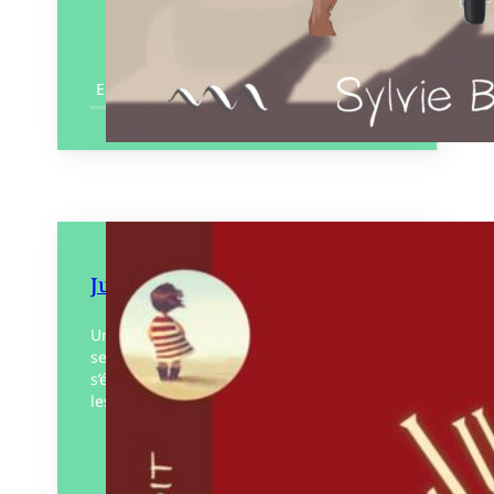
En savoir plus
Juste un mot
Un voyage hors du temps, où les pianos
se posent sur l’eau, et les définitions
s’écrivent sur le sable avant que la mer ne
les efface. À l’heure…
Éditeur :
Pourpenser
éditions