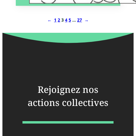
←
1
2
3
4
5
…
27
→
Rejoignez nos
actions collectives