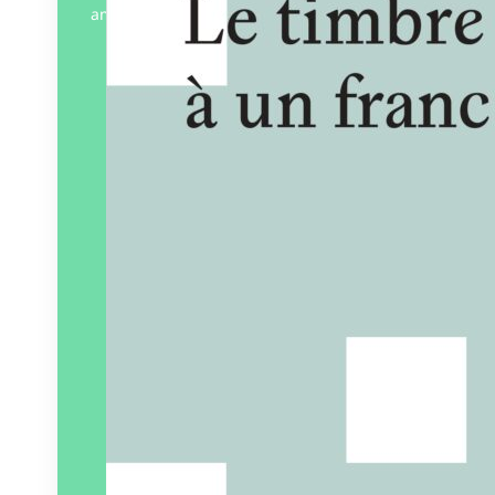
ami. Perec lui propose un extrait d’un…
Éditeur :
L’Œil ébloui
Paru le
10/04/2025