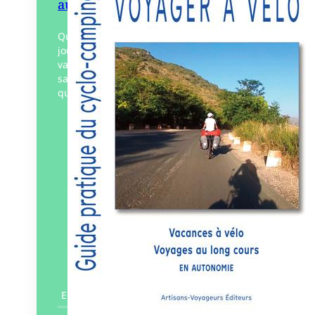
autonomie
Qu’il s’agisse d’un périple de quelques
jours, de quelques semaines pour les
vacances, ou s’étalant sur une année
sabbatique voire sur plusieurs années ;
que l’on aille sur…
Éditeur :
Artisans-Voyageurs
Paru le
01/03/2022
En savoir plus