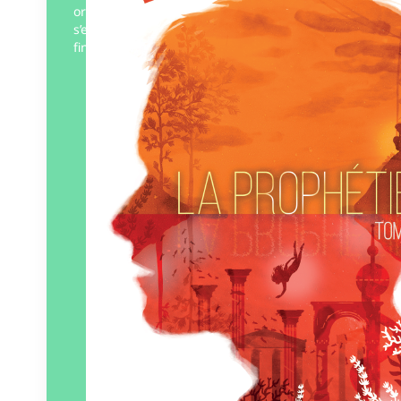
origines. Avec Maëldan , Avel et Adam, ils
s’enfuient à Paris après avoir découvert la
fin de la…
Éditeur :
ZTL – ZéTooLu
Paru le
01/10/2024