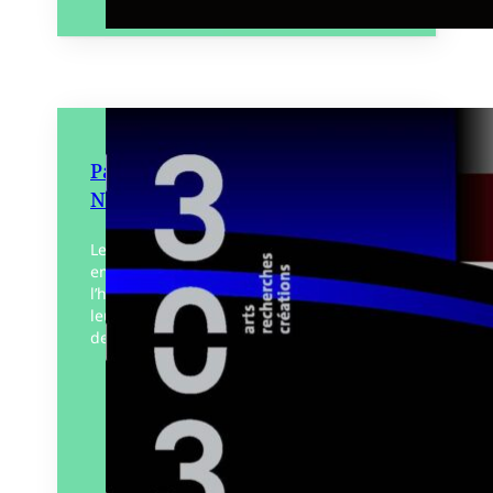
Paquebots et chantiers de Saint-
Nazaire
Les chantiers navals de Saint-Nazaire,
emblème de l’industrie maritime, sont à
l’honneur dans ce numéro qui explore
leur histoire, leurs innovations, l’âge d’or
des paquebots et leur riche…
Éditeur :
303
Paru le
08/07/2025