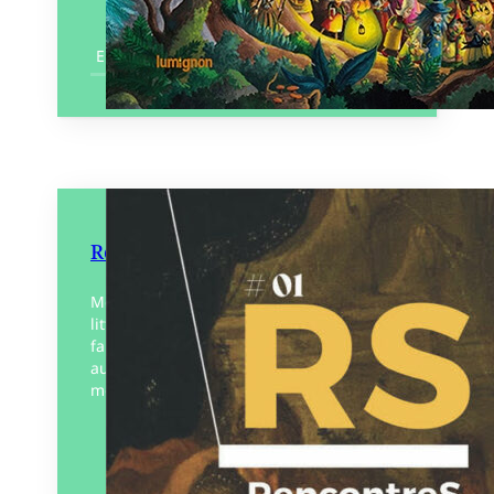
En savoir plus
RencontreS
Mêler deux mondes, le métier d’art et la
littérature. Une restauratrice de tableaux
fait découvrir son métier, sa passion. Un
auteur donne les mots pour découvrir ce
métier…
Éditeur :
La Fabrique du livre