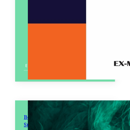
En savoir plus
Bouts du monde 64 – Asie du
Sud-est