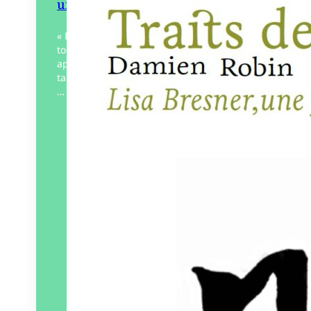
une fulgurance
« Fulgurante », c’est le terme rapporté par
toutes les personnes qui ont connu et
apprécié Lisa Bresner pour souligner son
talent précoce et sa très vive intelligence.
…
Éditeur :
Art 3 Plessis
Paru le
15/03/2024