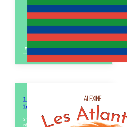
En savoir plus
Les Atlantes – La Prophétie
Tome 2
Shilo se retrouve confrontée à des
révélations bouleversantes sur ses