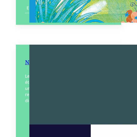
En savoir plus
Ni papier ni crayon
Les textes de Franck Doucen ont tellement
été mis au travail, écrits, réécrits comme
un éternel palimpseste, qu’ils sont le
reflet profond de ce que l’auteur souhaite
dire…
Éditeur :
Ex-maudits
Paru le
07/09/2023