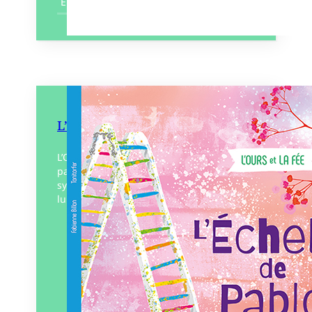
En savoir plus
L’Échelle de Pablo
L’Ours est une personnalité très estimée
par ici, tout le monde l’apprécie pour sa
sympathie. Ce que l’on connait moins de
lui, c’est son talent d’ingénieur, un génie…
Éditeur :
Pierredeplumes
Paru le
15/06/2025