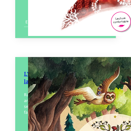
En savoir plus
L’Extraordinaire Almanach de
la forêt
Raconter la forêt et son histoire, ses
arbres et ses animaux, ses légendes et
ses métiers : qui est mieux placé pour le
faire qu’une troupe de sorcières…
Éditeur :
Lumignon