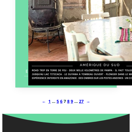
En savoir plus
←
1
…
5
6
7
8
9
…
27
→