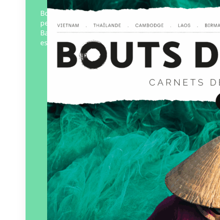
Bouts du monde n°64 se plonge à corps
perdus dans les rues de Hong Kong et de
Bangkok. Et quand la pression urbaine
est trop forte, on part…
Éditeur :
Bouts du monde
Paru le
01/10/2025