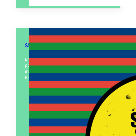
Siamo Tutti Kanaky
En Kanaky et ailleurs, arrêtons la
politique de la colonie ! Fantaisie
internationaliste lumineuse. Solidarité,
Paix et Liberté ! Affiche recto simple
Éditeur :
À la criée
Paru le
01/06/2025