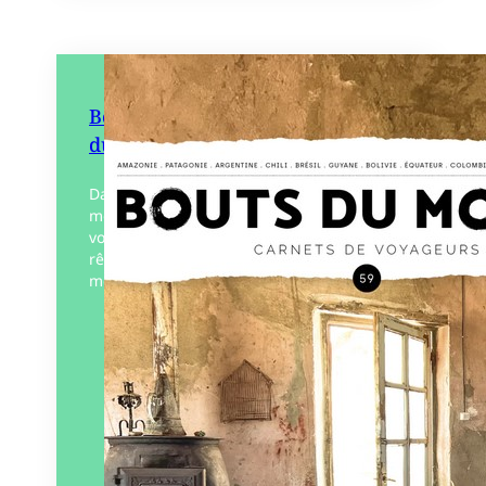
Bouts du monde 59 – Amérique
du sud
Dans chaque numéro de Bouts du
monde, une quinzaine de carnets de
voyages et une thématique pour rire,
rêver, s’émouvoir ou questionner le
monde.
Éditeur :
Bouts du monde
Paru le
01/07/2024