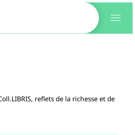
ll.LIBRIS, reflets de la richesse et de