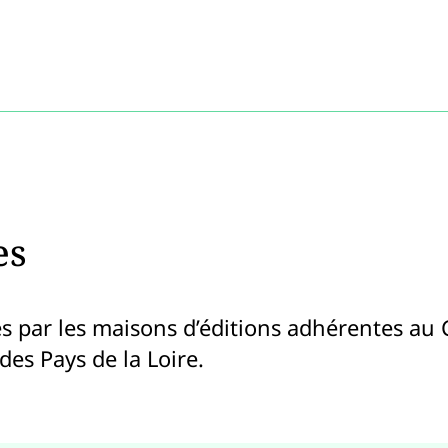
es
s par les maisons d’éditions adhérentes au Co
 des Pays de la Loire.