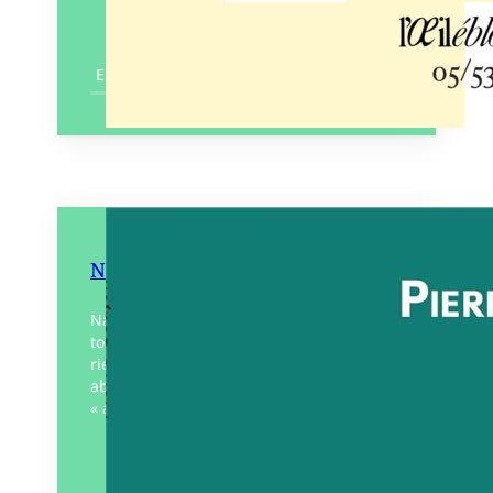
En savoir plus
Naufragé cherche la mer
Naufragé cherche la mer fait le portrait
tourmenté d’un homme dont on ne sait
rien sinon qu’il est peut-être vieux et
abandonné par les siens dans un
« ailleurs »…
Éditeur :
Éditions Y