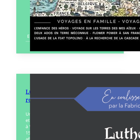
En savoir plus
Luther, ou la Réforme en dix
rounds
Une rencontre fictive entre Martin Luther
et le vendeur d’indulgences Johann Tetzel
à Wittenberg la veille de la Toussaint
1517, le jour où Luther est censé avoir
affiché…