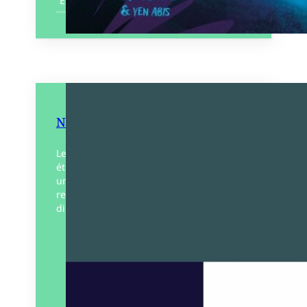
En savoir plus
Ni papier ni crayon
Les textes de Franck Doucen ont tellement
été mis au travail, écrits, réécrits comme
un éternel palimpseste, qu’ils sont le
reflet profond de ce que l’auteur souhaite
dire…
Éditeur :
Ex-maudits
Paru le
07/09/2023