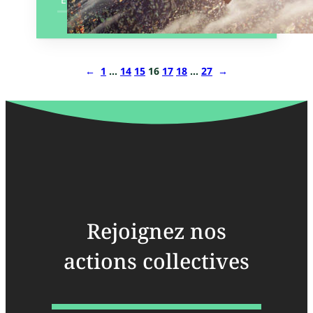
←
1
…
14
15
16
17
18
…
27
→
Rejoignez nos
actions collectives