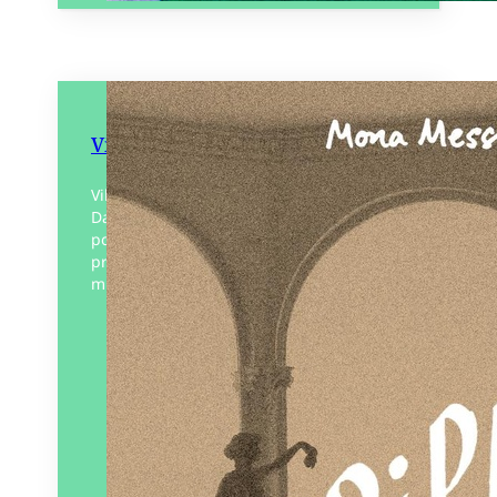
Villa Bergamote
Villa Bergamote c’est un scénario à la
Dallas. Roxane, belle-fille d’un couple
politique en vogue, constamment en
proie à la justice, essaye de survivre en
milieu hostile :…
Éditeur :
Bouclard
Paru le
10/01/2025