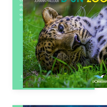
du spectacle du vivant offert aux visiteurs
du zoo de la Boissière-du-Doré, le travail
quotidien de toute une équipe de
passionnés,…
Éditeur :
D’Orbestier – Rêves
Bleus
Paru le
07/06/2024
En savoir plus