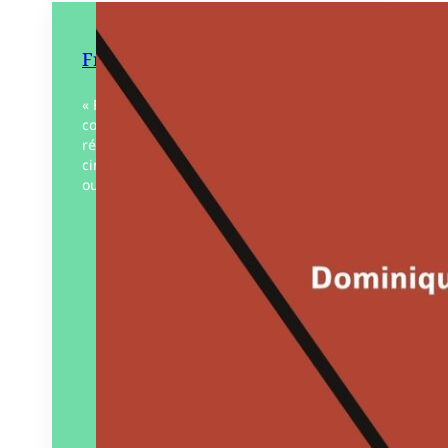
Frapper dur
« Frapper dur », un titre pour deux
courtes nouvelles qui se passent dans la
région nantaise au début des années
cinquante. On y suit le parcours d’un
ouvrier espagnol…
Éditeur :
Éditions Y
Paru le
15/04/2025