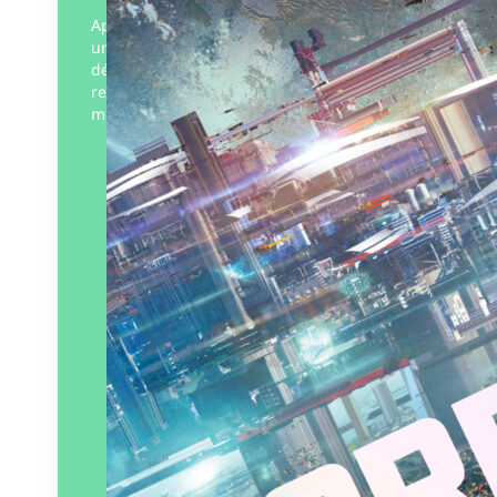
Après son enrôlement traumatique dans
une guerre meurtrière, où elle fut
décorée pour son courage, Shylot s’est
reconvertie en galeriste d’art avec sa
meilleure amie, Kass. Au cœur…
Éditeur :
L’Atalante
Paru le
16/04/2026