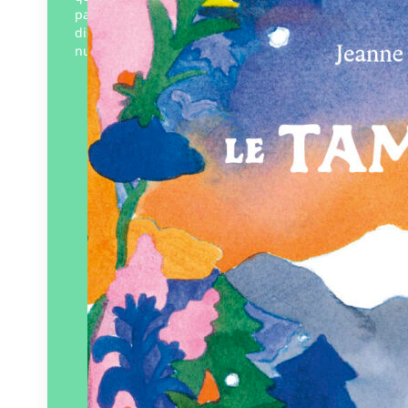
partout. Alors quand son instrument
disparait, tout devient compliqué. Une
nuit, Siméon décide de partir…
Éditeur :
MeMo
Paru le
22/08/2025