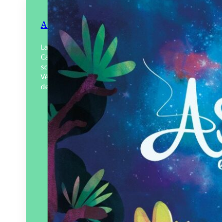
Astrid et la poussière d’étoiles
La lune se lève, les étoiles apparaissent.
Cassiopée, la Grande Ourse et Véga
scintillent de mille feux, pendant que
Vénus brille timidement. La constellation
de Persée se dessine,…
Éditeur :
Plumes de Bourdon
Paru le
30/09/2024