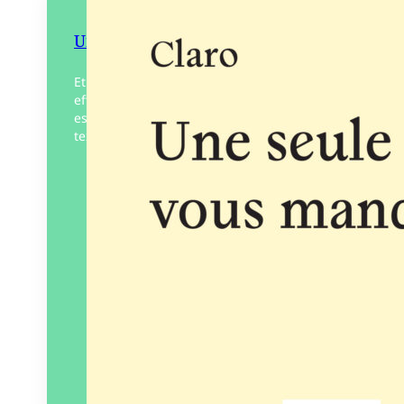
Une seule lettre vous manque
Et si La Disparition était, par un troublant
effet miroir, un traité de traduction ? Telle
est l’hypothèse émise par Claro dans ce
texte où il s’attache à…
Éditeur :
L’Œil ébloui
Paru le
03/10/2024