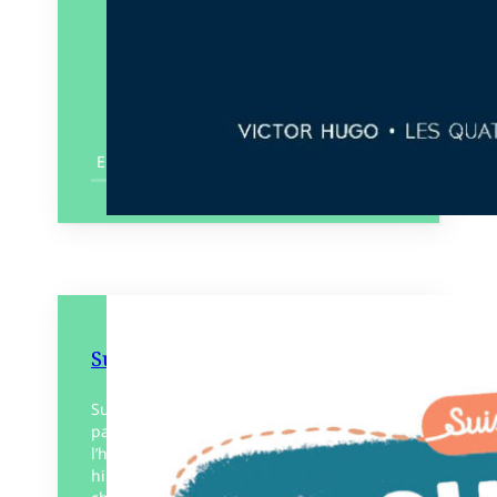
En savoir plus
Suis du doigt la chouette
Sur un chemin qui serpente de page en
page, le lecteur choisit la suite de
l’histoire, en décidant quelle chouette ou
hibou il va suivre. Les découvertes