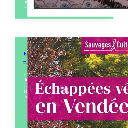
En savoir plus
Échappées végétales en Vendée
– Sauvages et cultivées
« Échappez-vous au cœur du végétal à la
découverte des plantes sauvages et
cultivées ! », voilà ce que vous proposent
et vous promettent les deux auteurs
Jacques…
Éditeur :
D’Orbestier – Rêves
Bleus