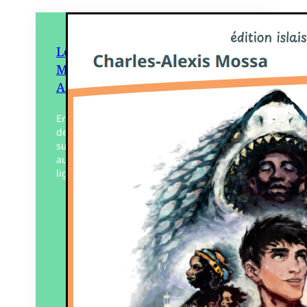
Le Requin ventriloque –
Mémoires d’un mousse en
Afrique
Erwan, adolescent de l’École des pêches
de l’île d’Yeu embarque comme mousse
sur un chalutier spécialisé dans la pêche
au thon. Un formidable récit dans la
lignée des…
Éditeur :
Édition Islaise
Paru le
01/03/2026