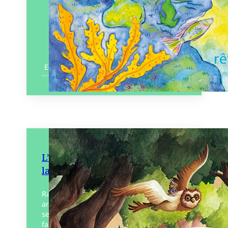
En savoir plus
L’Extraordinaire Almanach de
la forêt
Raconter la forêt et son histoire, ses
arbres et ses animaux, ses légendes et
ses métiers : qui est mieux placé pour le
faire qu’une troupe de sorcières…