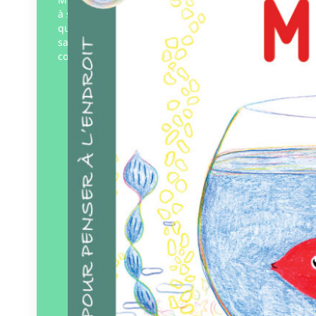
à sa recherche ? Autant de questions
qu’une enfance interroge très tôt même
sans les mots, avant même de
comprendre et…
Éditeur :
Pourpenser
éditions
Paru le
05/12/2025