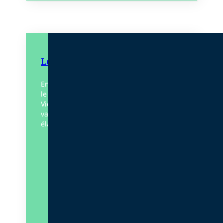
Les Quatre Vents de l’esprit
En assemblant les poèmes qui composent
le recueil Les Quatre Vents de l’esprit,
Victor Hugo ambitionnait d’offrir une
valeur testamentaire à cette œuvre
élaborée sur plusieurs décennies. Toute…
Éditeur :
125
Paru le
20/02/2022