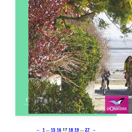
Paru le
17/03/2023
En savoir plus
←
1
…
15
16
17
18
19
…
27
→