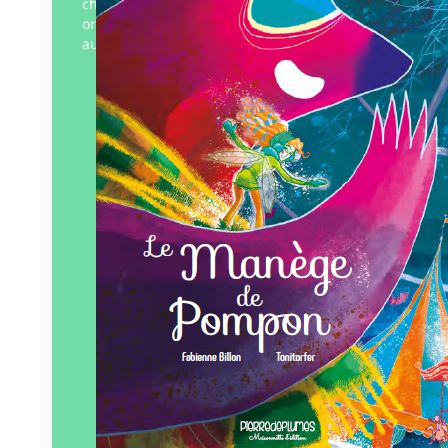
changement de saison, les habitants ont
organisé une fête extraordinaire : la Fête
aux…
Éditeur :
Pierredeplumes
Paru le
31/08/2023