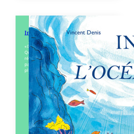
Inès à l’Océarium
« Dis, comment il s’appelle ce poisson ? »
Quand rêve et imaginaire se mêlent à la
réalité, un moment en apesanteur pour
partager l’émerveillement d’Inès, une
plongée dans l’océan pour…
Éditeur :
D’Orbestier – Rêves
Bleus
Paru le
04/10/2024