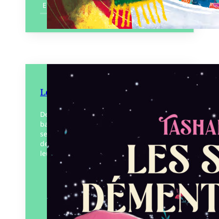
En savoir plus
Les Sœurs démentes d’Esi
Deux sœurs sont les gardiennes de la
baleine-univers de babel. Elles explorent
ses chambres cosmiques, se racontent
des histoires et louent la Grande Wisa –
leur créatrice. Pour…
Éditeur :
L’Atalante
Paru le
05/02/2026