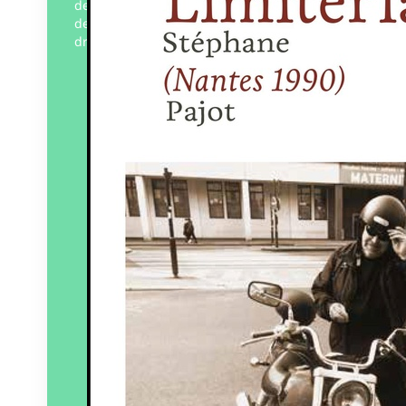
des noctambules en goguette, arpenteurs
des venelles de la cité promise, il y eut un
drôle d’oiseau, un olibrius nommé…
Éditeur :
Art 3 Plessis
Paru le
27/12/2025