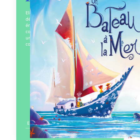
Elio et Lison, deux enfants intrépides
découvrent un vieux gréement
émergeant à marée basse. Un bateau
couvert de coraux blanchis, envoyé par
une Marie-Morgane, fée des mers,
comme…
Éditeur :
Plumes de Bourdon
Paru le
15/09/2022
En savoir plus