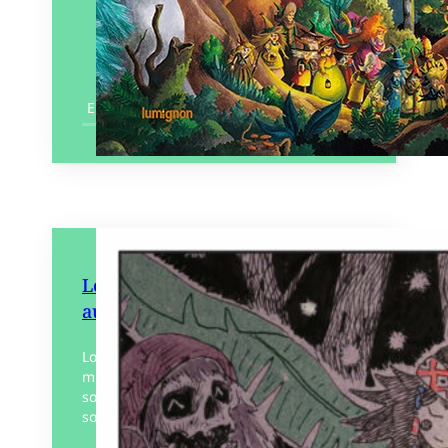
En savoir plus
Lost Gods – Maxa, la sorcière
aux yeux de chats
Lost gods, la suite. Maxa, est la nouvelle
mission de Mo yu, la passeuse d’esprit. La
sorcière aux yeux de chat est bien loin de
son île taïwanaise.…