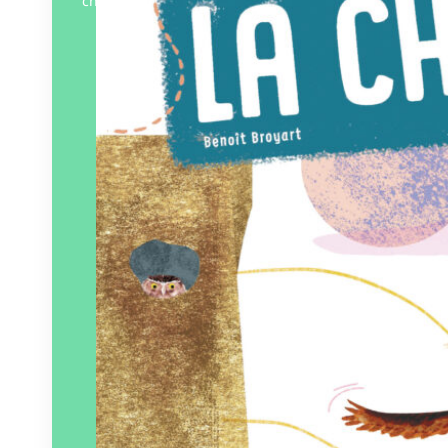
changent…
Éditeur :
La Cabane bleue
Paru le
06/05/2024