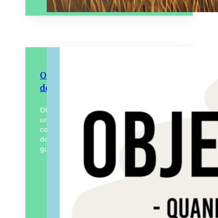
Objectif con : quand l’absurde
dérape
Objectif con : quand l’absurde dérape est
un recueil de dessins d’humour qui
contient des gags explosifs sur des sujets
de société intemporels : la police, la
guerre,…
Éditeur :
Éditions
Rouquemoute
Paru le
07/05/2025