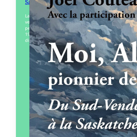
Saskatchewan
La migration vendéenne de 1880 à 1914
vers le Canada représente plus de 300
personnes dont Alexandre Poitier parti en
1910. De son enfance vendéenne, aux
difficultés des…
Éditeur :
Vent des lettres
Paru le
01/03/2024