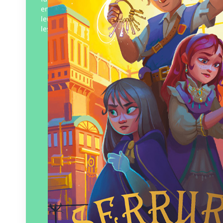
enchantées : renfermant les âmes de
leurs ancêtres, elles leur permettent de
les convoquer depuis…
Éditeur :
Gulf Stream Éditeur
Paru le
16/01/2025