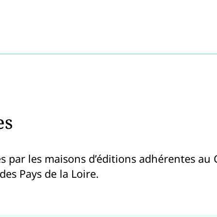
es
s par les maisons d’éditions adhérentes au Co
 des Pays de la Loire.