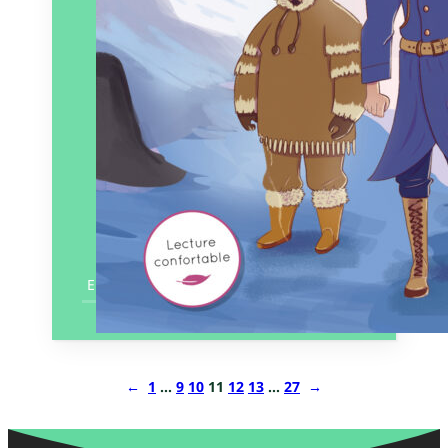
En savoir plus
←
1
…
9
10
11
12
13
…
27
→