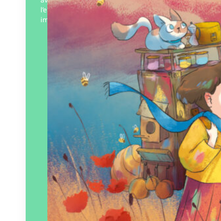
l’entourent, de la plus incroyable à la plus
imperceptible jusqu’à ce…
Éditeur :
Plumes de Bourdon
Paru le
28/06/2023