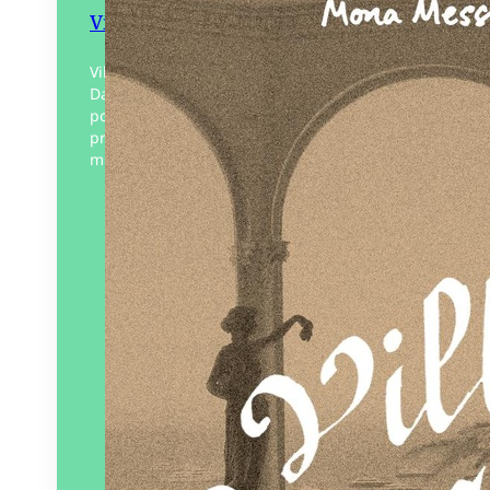
Villa Bergamote
Villa Bergamote c’est un scénario à la
Dallas. Roxane, belle-fille d’un couple
politique en vogue, constamment en
proie à la justice, essaye de survivre en
milieu hostile :…
Éditeur :
Bouclard
Paru le
10/01/2025