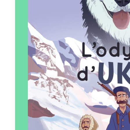
Éditeur :
ZTL – ZéTooLu
Paru le
25/09/2025