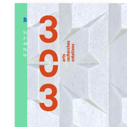
Béton
Souvent stigmatisé, le béton est pourtant
à la fois moderne et patrimonial. Du CAP
44 de Nantes à la reconstruction de Saint-
Nazaire et aux chantiers contemporains,
les Pays…
Éditeur :
303
Paru le
05/03/2026