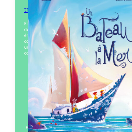
Un Bateau à la Mer
Elio et Lison, deux enfants intrépides
découvrent un vieux gréement
émergeant à marée basse. Un bateau
couvert de coraux blanchis, envoyé par
une Marie-Morgane, fée des mers,
comme…
Éditeur :
Plumes de Bourdon
Paru le
15/09/2022
En savoir plus