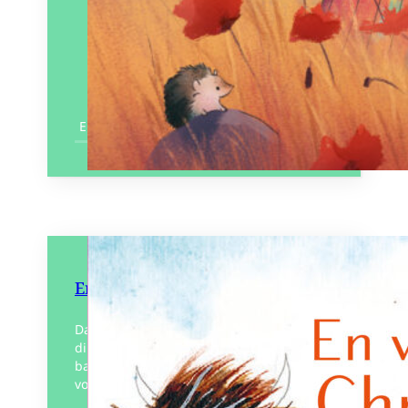
En savoir plus
En vacances Chnourka !
Dans ce nouvel album de Chnourka,
direction l’océan ! En train, en biplan, en
bateau ou bien en tandem, chacun fera le
voyage à son rythme et tous…