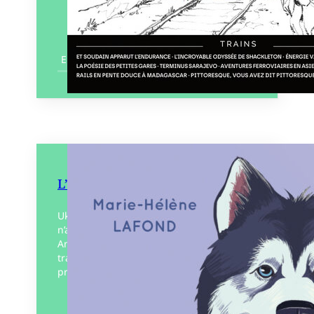
En savoir plus
L’Odyssée d’Ukiak
Ukiak est un jeune chien de traîneau qui
n’a connu que son Alaska. Un jour
Amaguq, son musher inuit, l’emmène
traverser la moitié du globe pour venir
prêter…