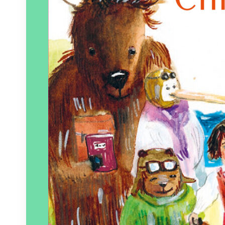
Éditeur :
MeMo
Paru le
05/06/2026