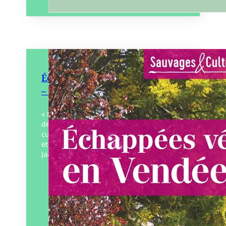
Échappées végétales en Vendée
– Sauvages et cultivées
« Échappez-vous au cœur du végétal à la
découverte des plantes sauvages et
cultivées ! », voilà ce que vous proposent
et vous promettent les deux auteurs
Jacques…
Éditeur :
D’Orbestier – Rêves
Bleus
Paru le
17/03/2023