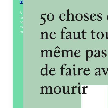
avant de mourir
À l’automne 1981, sur France Culture,
l’oulipien Jacques Bens inaugure une
nouvelle forme d’inventaire qu’il a lui-
même créée, les 50 choses qu’il ne faut
tout de même pas…
Éditeur :
L’Œil ébloui
Paru le
01/03/2024