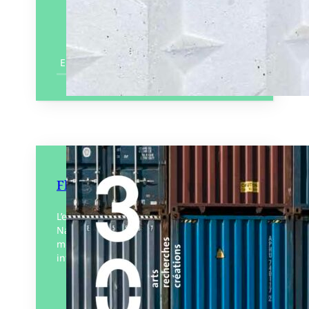
En savoir plus
Flux
L’estuaire de la Loire, de Nantes à Saint-
Nazaire, est une porte ouverte sur le
monde grâce à son trafic maritime
intense. Toute la région des Pays de la…
Éditeur :
303