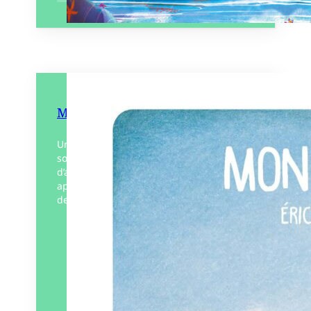
Mon chien
Une petite fille raconte, comme feuilletant
son album photo, une tendre histoire
d’amitié et de partage avec son chien
après la disparition de ce dernier. À partir
de…
Éditeur :
Beurre Salé
Paru le
28/03/2024