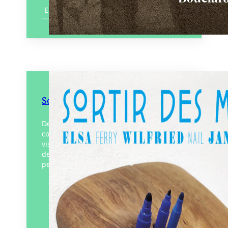
En savoir plus
Sortir des monologues
Des frontières troubles et des langages
combinés, un livre écrit par 4 artistes
visuels. La plupart des textes de Sortir
des monologues font partie de
performances, de mises…
Éditeur :
Solarium
Paru le
01/09/2025