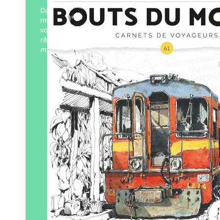
Dans chaque numéro de Bouts du
monde, une quinzaine de carnets de
voyages et une thématique pour rire,
rêver, s’émouvoir ou questionner le
monde.
Éditeur :
Bouts du monde
Paru le
15/01/2025