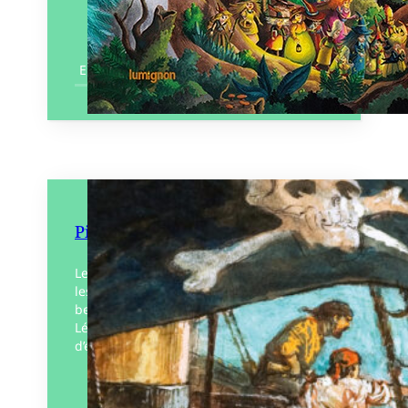
En savoir plus
Pirates/Pirates
Le petit caméléon Léon rêve de parcourir
les mers à la recherche de trésors ! Avec
beaucoup d’humour, le petit caméléon
Léon interagit avec treize œuvres d’art
d’époques…
Éditeur :
Léon art & stories