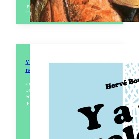
En savoir plus
Y a pas malouin – Si le rap était
né en Bretagne
« Oh Djadja, Y a pas Malouin djadja ! »
Dans Y a pas Malouin – si le rap était né
en Bretagne, Hervé Bourhis revisite 30
galettes de hip-hop…
Éditeur :
Éditions
Rouquemoute
Paru le
22/08/2025