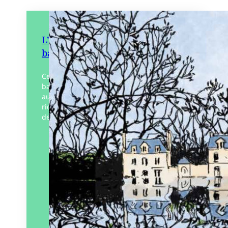
L’Appel du fleuve – La Loire en
bande dessinée
Ce hors-série de la revue 303 propose 23
bandes dessinées inédites créées par 30
auteurs régionaux, offrant une vision
riche et diversifiée de la Loire. À travers
des…
Éditeur :
303
Paru le
03/04/2025