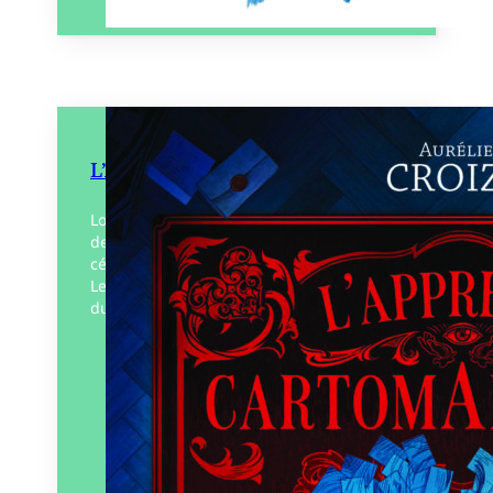
L’Apprentie cartomancienne
Louise survit dans la rue comme diseuse
de bonne aventure. Repérée par la
célèbre cartomancienne, Marie-Anne
Lenormand, elles forment rapidement un
duo très prisé. Jusqu’au jour où sa…
Éditeur :
Gulf Stream Éditeur
Paru le
01/02/2024