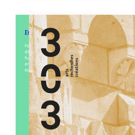
Fontevraud. L’abbaye royale
Fondée au XIIe siècle par Robert
d’Arbrissel, l’abbaye royale de Fontevraud
fut abbaye mixte, nécropole royale, et
enfin prison après 1789. Aujourd’hui, elle
est un pôle culturel unique.…
Éditeur :
303
Paru le
25/04/2024