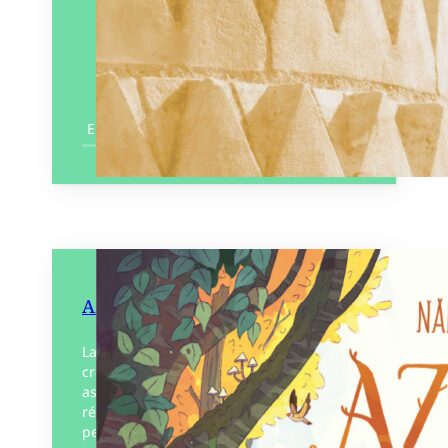
En savoir plus
Azel et les Florafaunes
La forêt tout entière était en danger ! Une
créature brûlante parcourait le sous-bois,
assoiffant la flore, effrayant la faune,
résistant aux pouvoirs étonnants de son
petit peuple……