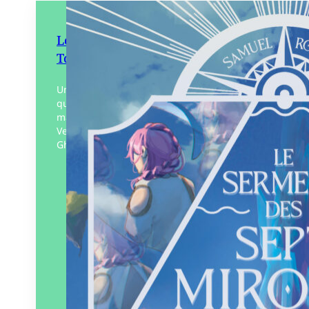
Le Serment des sept Miroirs –
Tome 1
Une aventure mêlant rebondissements et
quête d’identité, dans un système de
magie original reposant sur la force des
Vents. Des ambiances poétiques entre
Ghibli, Zelda et Avatar pour…
Éditeur :
Gulf Stream Éditeur
Paru le
02/05/2024