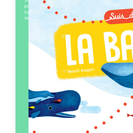
page, à toi de choisir quel cétacé tu vas
suivre ! Veux-tu voir comment la baleine
se nourrit ou assister…
Éditeur :
La Cabane bleue
Paru le
21/03/2025