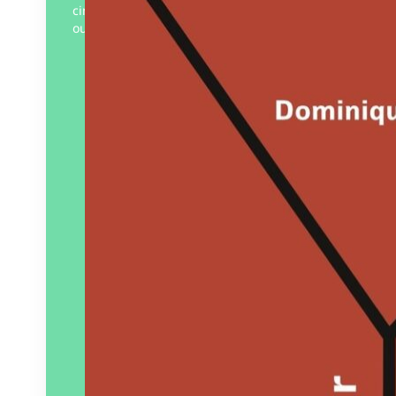
cinquante. On y suit le parcours d’un
ouvrier espagnol…
Éditeur :
Éditions Y
Paru le
15/04/2025