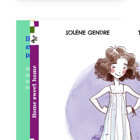
Home Sweet Home – Une
aventure au bord d’un
paillasson
Zélinette, du haut de ses 8 ans bien
tassés, décide un jour de ne plus grandir
et fait un vœu. Le matin suivant, un
brouillard enveloppe sa maison,…
Éditeur :
Pierredeplumes
Paru le
31/05/2023