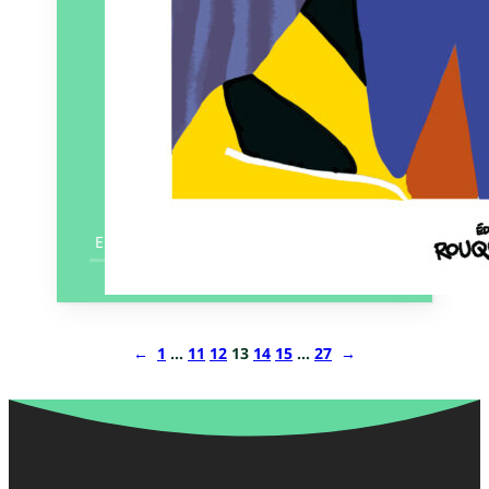
En savoir plus
←
1
…
11
12
13
14
15
…
27
→