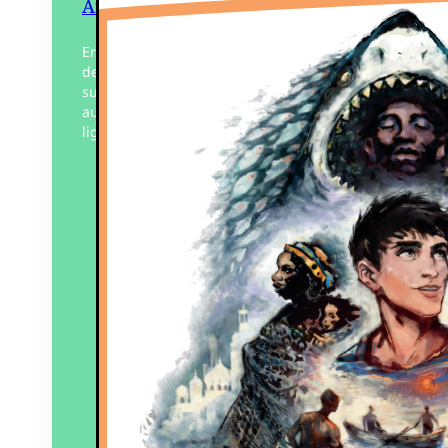
Afrique
Erwan, adolescent de l’École des pêches
de l’île d’Yeu embarque comme mousse
sur un chalutier spécialisé dans la pêche
au thon. Un formidable récit dans la
lignée des…
Éditeur :
Édition Islaise
Paru le
01/03/2026