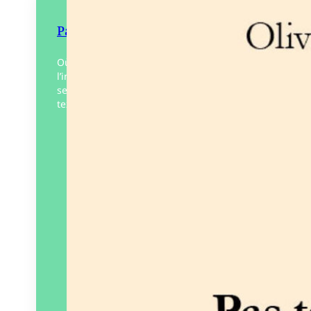
Pas tout à fait la lumière du soir
Où il est question de la lumière de
l’instant. Passage de ce qui a été à ce qui
sera. Cette année, ce sont 10 titres, 5
textes de…
Éditeur :
Éditions
Pneumatiques
Paru le
18/11/2024