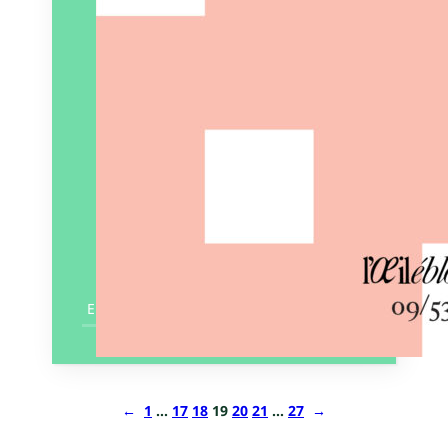
En savoir plus
←
1
…
17
18
19
20
21
…
27
→