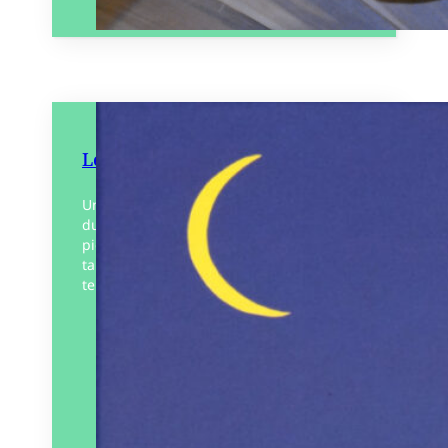
Les Corps paysages
Un livre fait d’analogies où chaque partie
du corps se transforme en paysage. Des
pieds-marteaux qui nous invitent à
tambouriner le sol pour faire trembler la
terre ;…
Éditeur :
Le Cosmographe
Paru le
07/05/2026