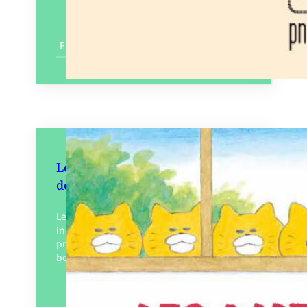
En savoir plus
Les Matous filous au restaurant
de sushi
Les Matous filous sont huit chats d’une
incroyable ingéniosité prêt à tout pour
prendre du bon temps ou profiter d’un
bon repas au dépend de Maître chien et…
Éditeur :
Le Cosmographe