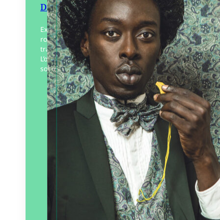
Diop. Traverser le Silence
Expression(s) décoloniale(s) tente de
rouvrir les récits « à parts égales » de la
traite atlantique et de la colonisation.
L’œuvre magistral de deux artistes que
sont Rosana Paulino et…
Éditeur :
Les Éditions du
Château des ducs de
Bretagne
Paru le
28/05/2026