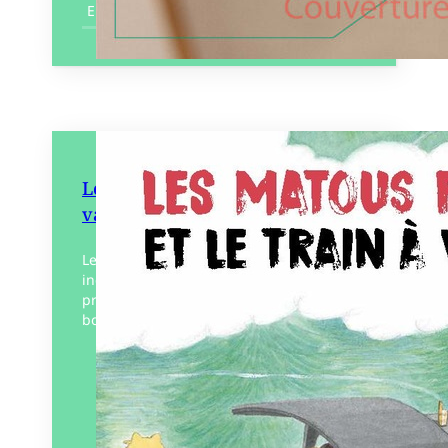
En savoir plus
Les Matous filous et le train à
vapeur
Les Matous filous sont huit chats d’une
incroyable ingéniosité, prêt à tout pour
prendre du bon temps ou profiter d’un
bon repas au dépend de Maître chien et…
Éditeur :
Le Cosmographe
Paru le
14/03/2025