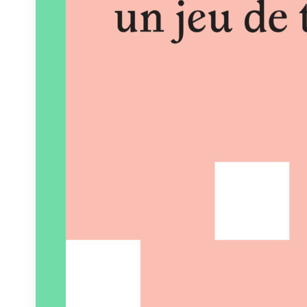
Éditeur :
L’Œil ébloui
Paru le
10/04/2025