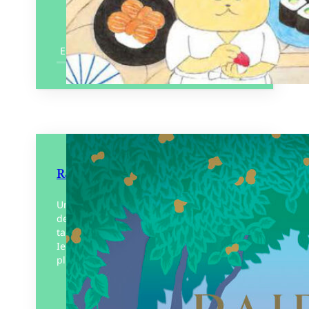
En savoir plus
Raiponce
Une réinterprétation moderne du conte
de Raiponce illustré par la jeune et
talentueuse illustratrice japonaise, Yukina
Ieda. Une Raiponce dont la vocation n’est
plus de devenir princesse mais…
Éditeur :
Le Cosmographe