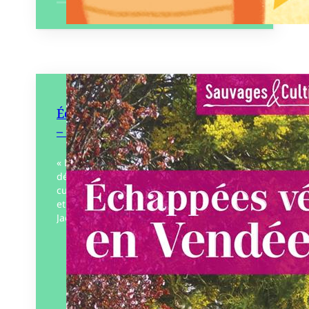
Échappées végétales en Vendée
– Sauvages et cultivées
« Échappez-vous au cœur du végétal à la
découverte des plantes sauvages et
cultivées ! », voilà ce que vous proposent
et vous promettent les deux auteurs
Jacques…
Éditeur :
D’Orbestier – Rêves
Bleus
Paru le
17/03/2023