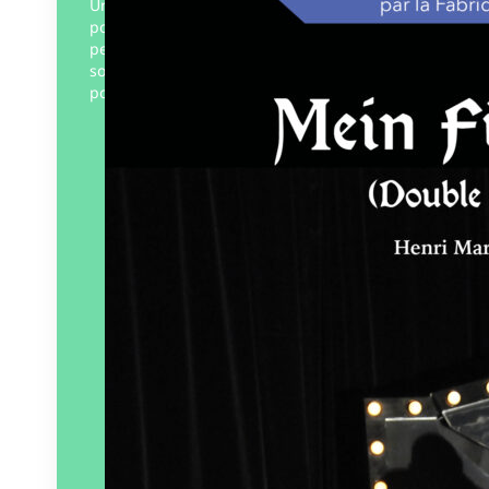
Un comédien en fin de carrière accepte,
pour son dernier rôle, de jouer le
personnage d’Hitler. Ce rendez-vous, il
souhaitait l’avoir depuis longtemps. Non
pour comprendre ou excuser,…
Éditeur :
La Fabrique du livre
Paru le
01/02/2026