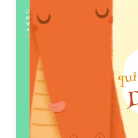
Émue par la solitude du dragon, la licorne
gourmande lui dépose chaque jour ses
délicieux sablés qui vont amener le
dragon à réfléchir à la signification de
ces…
Éditeur :
ZTL – ZéTooLu
Paru le
01/12/2025