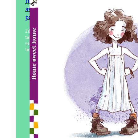
Home Sweet Home – Une
aventure au bord d’un
paillasson
Zélinette, du haut de ses 8 ans bien
tassés, décide un jour de ne plus grandir
et fait un vœu. Le matin suivant, un
brouillard enveloppe sa maison,…
Éditeur :
Pierredeplumes
Paru le
31/05/2023