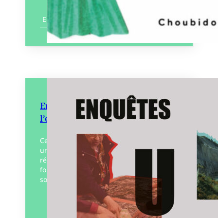
En savoir plus
Enquêtes urbaines, le projet à
l’épreuve des résistances
Cet ouvrage rassemble huit travaux sous
une approche commune, celle de la
résistance aux projets. Avec pour toile de
fond les crises environnementales et
sociales, apparaissent chaque jour…
Éditeur :
À la criée