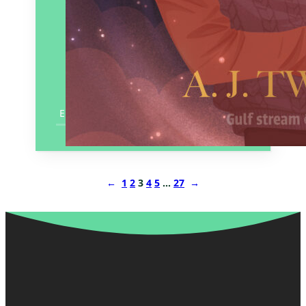
En savoir plus
←
1
2
3
4
5
…
27
→