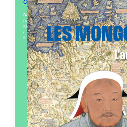
Gengis Khan
Dans ce livre, une histoire captivante
nous est dévoilée, l’épopée de Gengis
Khan et de ses descendants qui ont fondé
aux 13e et 14e siècles un gigantesque
empire…
Éditeur :
Les Éditions du
Château des ducs de
Bretagne
Paru le
14/10/2023