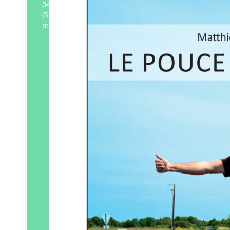
047 km entre Nantes et Osadné
(Slovaquie), sur les traces de sa grand-
mère Anna. En 1936, elle quitta…
Éditeur :
Artisans-Voyageurs
Paru le
27/09/2025