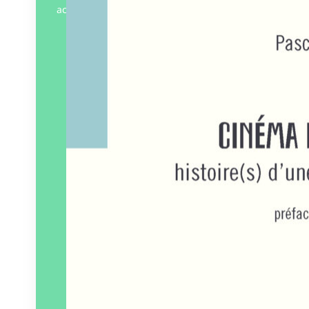
acteur de…
Éditeur :
WARM
Paru le
11/03/2025