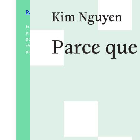
Parce que Perec
En 237 fragments commençant tous par «
parce que », Kim Nguyen dessine un
portrait complet de Georges Perec,
révélant les multiples facettes de sa
personnalité. Avec enthousiasme,…
Éditeur :
L’Œil ébloui
Paru le
12/03/2026