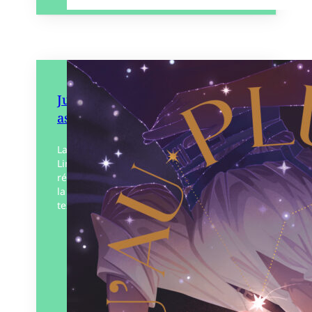
Jusqu’au plus profond des
astres
Laisse-t-on une trace après la mort ?
Linus, brillant Scientaisiste va chercher la
réponse dans la Poussière d’étoiles suite à
la disparition de son amour perdu. Un
texte…
Éditeur :
Gulf Stream Éditeur
Paru le
06/11/2025