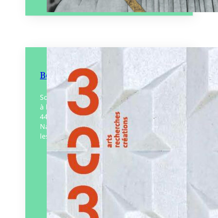
Béton
Souvent stigmatisé, le béton est pourtant
à la fois moderne et patrimonial. Du CAP
44 de Nantes à la reconstruction de Saint-
Nazaire et aux chantiers contemporains,
les Pays…
Éditeur :
303
Paru le
05/03/2026