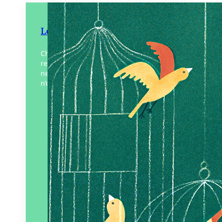
Les Oiseaux de Barbara
Chaque matin, on voit passer Barbara. Le
regard triste, son panier sous le bras. Elle
ne voit rien de la vie de la rue. Elle
n’entend rien non…
Éditeur :
La Cabane bleue
Paru le
04/09/2025