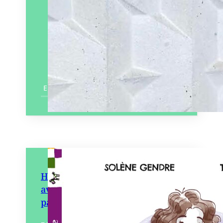
En savoir plus
Home Sweet Home – Une
aventure au bord d’un
paillasson