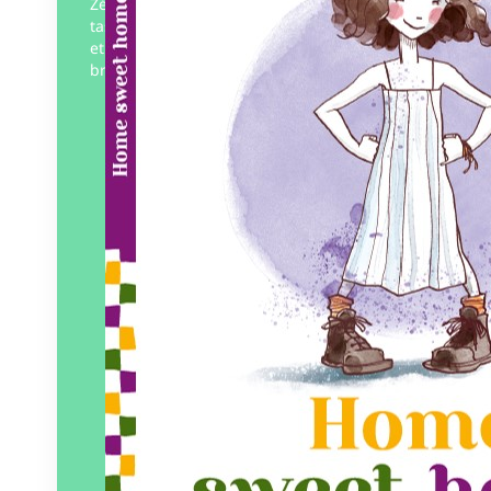
Zélinette, du haut de ses 8 ans bien
tassés, décide un jour de ne plus grandir
et fait un vœu. Le matin suivant, un
brouillard enveloppe sa maison,…
Éditeur :
Pierredeplumes
Paru le
31/05/2023