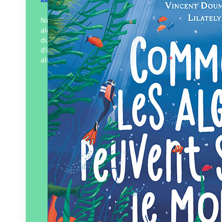
Nées il y a 1,5 milliard d’années, les
algues ont contribué à façonner le monde
du vivant. Source presque infinie
d’innovations à venir, elles offrent des
alternatives insoupçonnées…
Éditeur :
La Cabane bleue
Paru le
05/05/2024