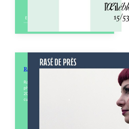
En savoir plus
Rasé de près
Rasé de près regroupe une collection de
photographies argentiques initiée en
2007 et consacrée aux adeptes de la
culture skinhead non raciste en France.
Éditeur :
Bouclard
Paru le
13/11/2025