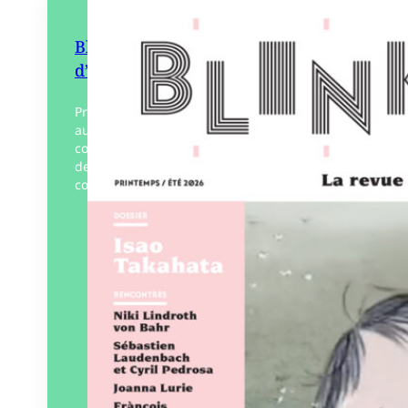
Blink Blank, la revue du film
d’animation n.13
Première revue francophone consacrée
au film d’animation, Blink Blank rend
compte, deux fois par an, de la créativité
de l’animation. Entretiens et analyses au
cœur de ce secteur…
Éditeur :
WARM
Paru le
14/04/2026