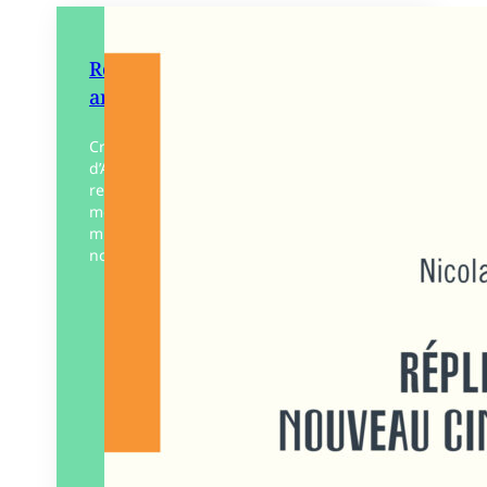
Répliques du nouveau cinéma
argentin
Critique spécialiste des cinémas
d’Amérique latine, Nicolas Azalbert
revient sur le Nouveau Cinéma argentin,
mouvement générationnel apparu au
mitan des années 1990, incarné
notamment par Adrián Caetano, Martín…
Éditeur :
WARM
Paru le
02/05/2025