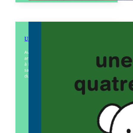
Une année quatre saisons
Avec ce charmant album, Dick Bruna,
artiste internationalement reconnu grâce
à Miffy, fait découvrir aux très petits les
saisons, et à travers elles la permanence
du monde, ses…
Éditeur :
MeMo
Paru le
21/02/2025