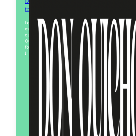
Don Quichotte, rester dans le
trouble
Lecteur des pensées anarchistes,
espagnoles, russes et françaises, en
quête de joie, de paix-liberté, Don
Quichotte cherchait l’aventure et s’en
foutait complètement d’y laisser sa peau.
Il était…
Éditeur :
Solarium
Paru le
01/01/2026