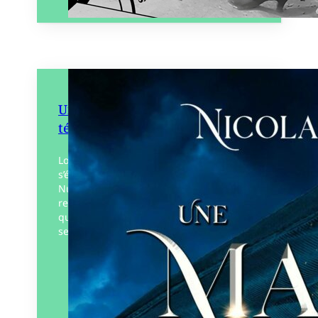
Une magie de tempêtes et de
ténèbres
Lorsque son pouvoir d’Attrape-Vent
s’éveille, Elya intègre l’Académie de Cité-
Nuage où elle apprend à diriger les
redoutables Perce-Brume, ces vaisseaux
qui sillonnent la Mer de Nuages. Mais,
secrètement,…
Éditeur :
Au Loup Éditions
Paru le
23/09/2025