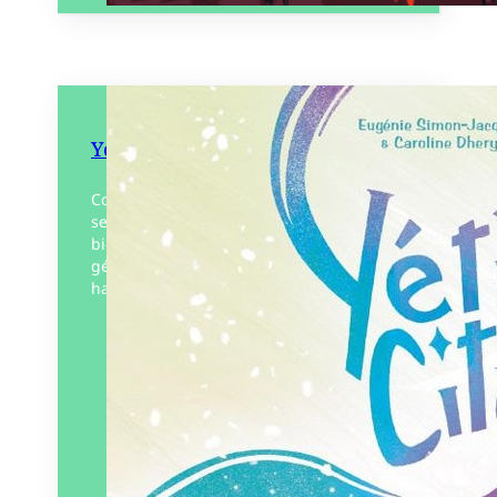
Yéti City
Connaissez-vous le village de Yéti City et
ses habitants extraordinaires ? Joufflus et
bien dodus, les yétis sont de gentils
géants au cœur tendre, qui vivent en
harmonie…
Éditeur :
Plumes de Bourdon
Paru le
30/09/2024