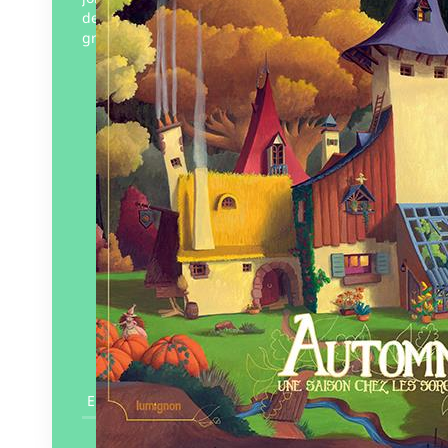
des sorcières, à commencer par la plus
grande : la Course à…
Éditeur :
Lumignon
Paru le
24/06/2017
En savoir plus