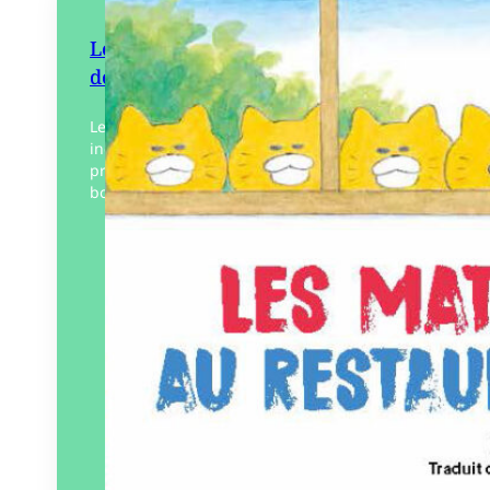
Les Matous filous au restaurant
de sushi
Les Matous filous sont huit chats d’une
incroyable ingéniosité prêt à tout pour
prendre du bon temps ou profiter d’un
bon repas au dépend de Maître chien et…
Éditeur :
Le Cosmographe
Paru le
19/01/2024