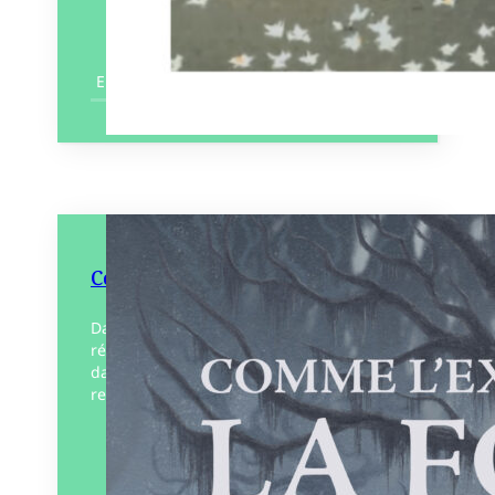
En savoir plus
Comme l’exigeait la forêt
Dans les bois du Sud, il y a d’autres bois,
régis par des règles absolues. Ils sont si
dangereux que nul n’en est jamais
revenu, à l’exception de…
Éditeur :
L’Atalante