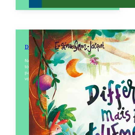
Différents mais pas tellement !
Noé et Tom, deux jeunes garçons que
tout oppose racontent à tour de rôle les
particularités de la vie de l’autre. Mais
voilà qu’un jour « BOUMMM »…
Éditeur :
Plumes de Bourdon
Paru le
15/09/2022