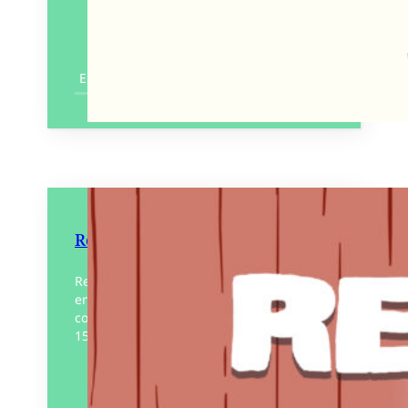
En savoir plus
Renaud derrière le rideau
Renaud, qui fête ses 50 ans de carrière
en 2025, a réalisé sa tournée « Dans mes
cordes » entre 2023 et 2024, avec près de
150 concerts…
Éditeur :
Éditions