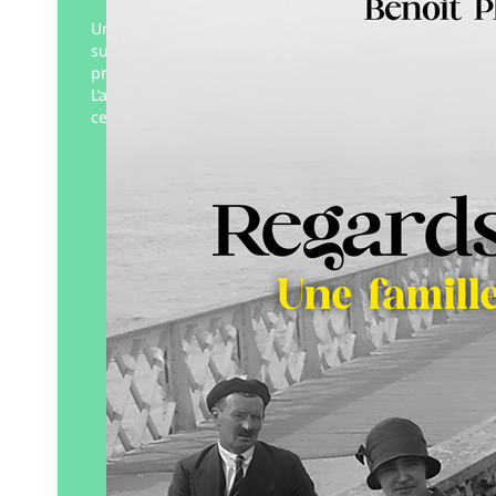
Un jour, il hérite d’un lot de vieux négatifs
sur plaques de verre, datant de la
première moitié du vingtième siècle.
L’auteur nous raconte alors l’histoire de
cette…
Éditeur :
Vent des lettres
Paru le
01/11/2025