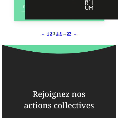
En savoir plus
←
1
2
3
4
5
…
27
→
Rejoignez nos
actions collectives