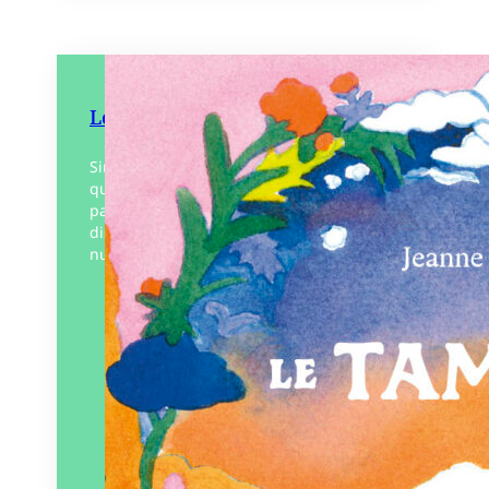
Le Tambour
Siméon n’a jamais parlé et ne s’exprime
qu’à l’aide d’un tambour qui l’accompagne
partout. Alors quand son instrument
disparait, tout devient compliqué. Une
nuit, Siméon décide de partir…
Éditeur :
MeMo
Paru le
22/08/2025