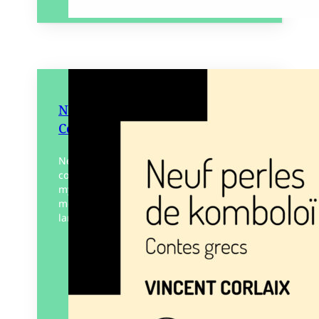
Neuf perles de Komboloï –
Contes Grecs
Neuf nouvelles dans la Grèce
contemporaine : sur une plage au rocher
mystérieux, dans le secret d’un
monastère décrypté par un chat, sous les
lampions d’une fête de…
Éditeur :
Gephyre
Paru le
01/10/2024