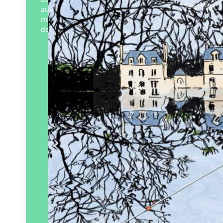
auteurs régionaux, offrant une vision
riche et diversifiée de la Loire. À travers
des…
Éditeur :
303
Paru le
03/04/2025