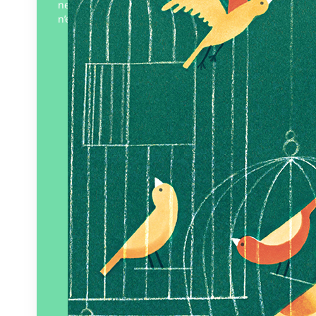
ne voit rien de la vie de la rue. Elle
n’entend rien non…
Éditeur :
La Cabane bleue
Paru le
04/09/2025