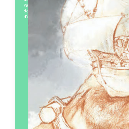
Paul Barbe a imaginé, sous la forme d’un
docu-fiction, toutes les étapes du voyage
d’un bateau…
Éditeur :
La Fabrique du livre
Paru le
30/04/2025