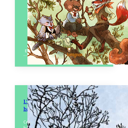
En savoir plus
L’Appel du fleuve – La Loire en
bande dessinée
Ce hors-série de la revue 303 propose 23
bandes dessinées inédites créées par 30