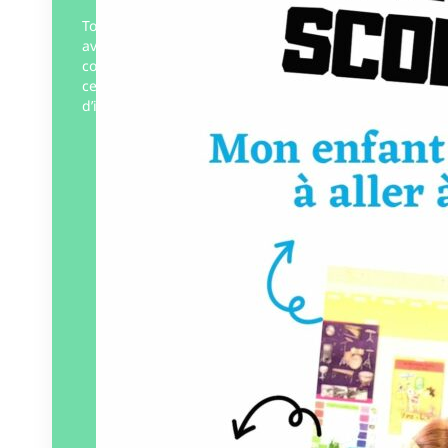
Tout a commencé par des maux de tête
avant la première journée d’absence au
collège puis une deuxième et toutes
celles qui ont suivi. Un mélange
d’inquiétude, d’interrogations…
Éditeur :
Bateau vert et blanc
Éditions
Paru le
01/09/2023