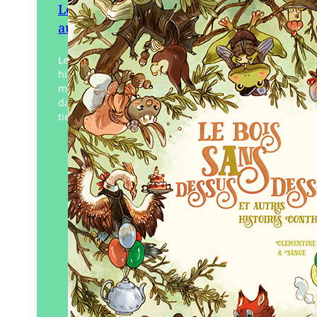
Le Bois sans dessus dessous et
autres histoires conthées
Le Bois Sans Dessus Dessous, et autres
histoires conthées, ce sont dix contes
mettant en scène des animaux vivant
dans une forêt bien singulière. Qu’un Loir
tienne un…
Éditeur :
Lumignon
Paru le
02/09/2022