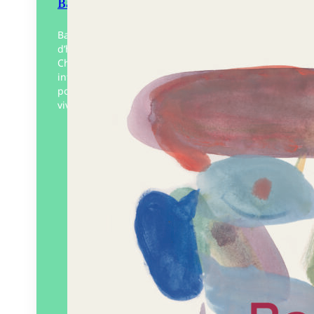
Babillages
Babillages est un recueil d’illustrations et
d’histoires courtes réalisées par Margaux
Chetteau. C’est également une
introspection tantôt comique tantôt
poétique. En effet, s’y succèdent joies de
vivre et…
Éditeur :
125
Paru le
01/02/2024