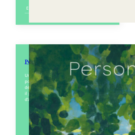
En savoir plus
Personne sauf moi
Un bateau gonflable est accroché au
ponton d’un lac. L’enfant tente de la
détacher, pas question que sa mère l’aide,
il peut le défaire tout seul. Personne
d’autre…
Éditeur :
MeMo
Paru le
14/05/2025