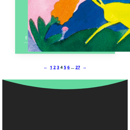
En savoir plus
←
1
2
3
4
5
6
…
27
→