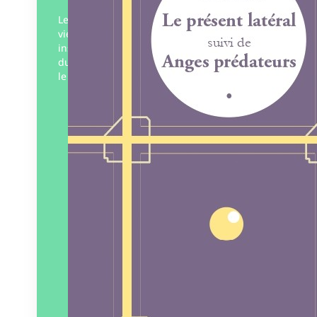
Le présent latéral Inertie du temps, nos
vies s’alourdissent. Désormais, seuls les
instants valent pour existence. Les êtres
du présent latéral sont suspendus dans
le vide. Le monde…
Éditeur :
Éditions
Pneumatiques
Paru le
20/04/2026