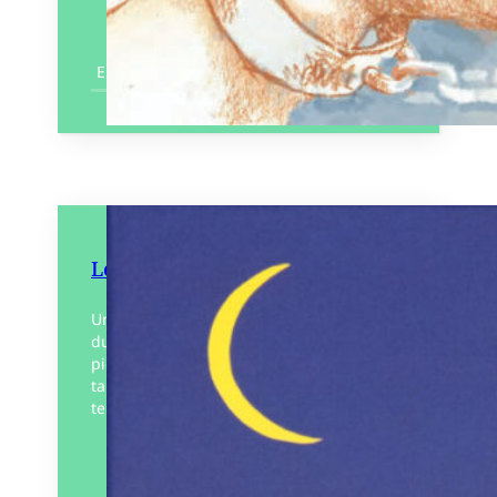
En savoir plus
Les Corps paysages
Un livre fait d’analogies où chaque partie
du corps se transforme en paysage. Des
pieds-marteaux qui nous invitent à
tambouriner le sol pour faire trembler la
terre ;…
Éditeur :
Le Cosmographe