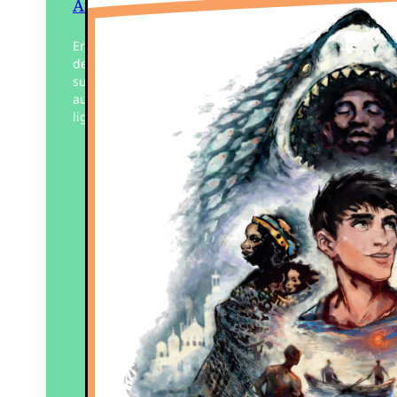
Afrique
Erwan, adolescent de l’École des pêches
de l’île d’Yeu embarque comme mousse
sur un chalutier spécialisé dans la pêche
au thon. Un formidable récit dans la
lignée des…
Éditeur :
Édition Islaise
Paru le
01/03/2026