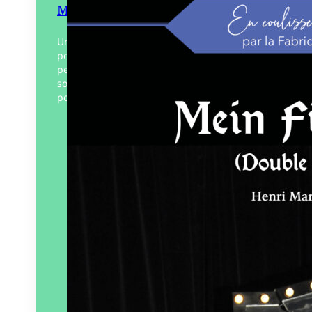
Mein Führer (Double Je)
Un comédien en fin de carrière accepte,
pour son dernier rôle, de jouer le
personnage d’Hitler. Ce rendez-vous, il
souhaitait l’avoir depuis longtemps. Non
pour comprendre ou excuser,…
Éditeur :
La Fabrique du livre
Paru le
01/02/2026