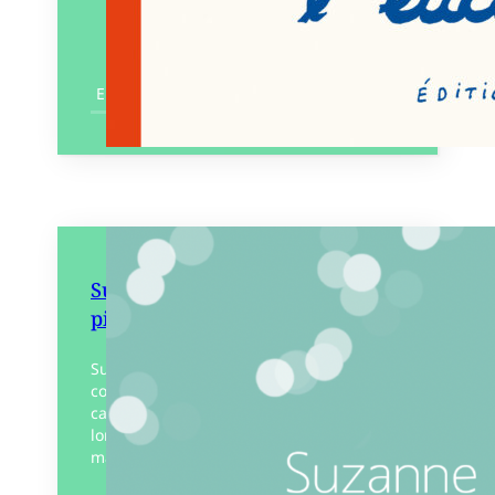
En savoir plus
Suzanne et les lunettes de
piscine
Suzanne n’aime pas l’eau. Elle ne
comprend pas l’excitation de ses
camarades qui adorent la piscine. Mais,
lorsque sa meilleure copine perd sa
magnifique paire de lunettes «…