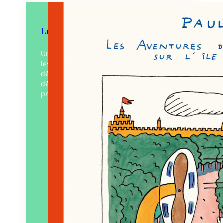
Le Mystère de l’eucalyptus
Un mystère plane sur l’île de Rastepappe :
les précieux eucalyptus de Koalaville
dépérissent. Archibald, le fameux
détective privé, est mis sur l’affaire ! Ce
premier album d’une…
Éditeur :
MeMo
Paru le
22/11/2024