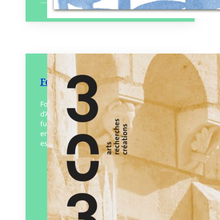
Fontevraud. L’abbaye royale
Fondée au XIIe siècle par Robert
d’Arbrissel, l’abbaye royale de Fontevraud
fut abbaye mixte, nécropole royale, et
enfin prison après 1789. Aujourd’hui, elle
est un pôle culturel unique.…
Éditeur :
303
Paru le
25/04/2024