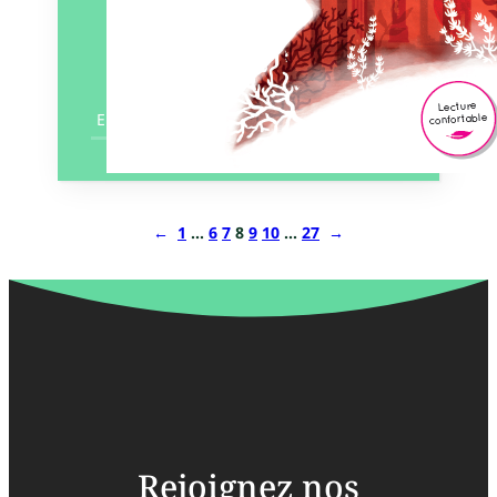
En savoir plus
←
1
…
6
7
8
9
10
…
27
→
Rejoignez nos