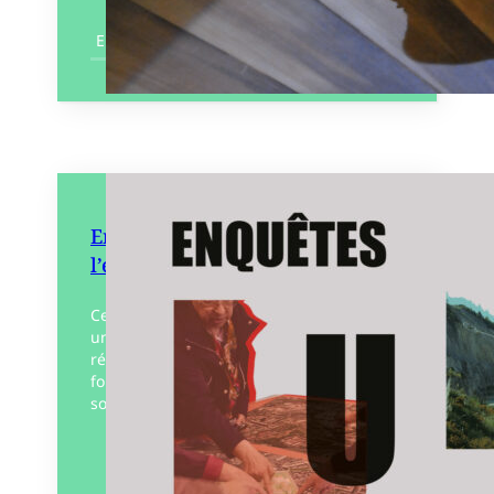
En savoir plus
Enquêtes urbaines, le projet à
l’épreuve des résistances
Cet ouvrage rassemble huit travaux sous
une approche commune, celle de la
résistance aux projets. Avec pour toile de
fond les crises environnementales et
sociales, apparaissent chaque jour…
Éditeur :
À la criée