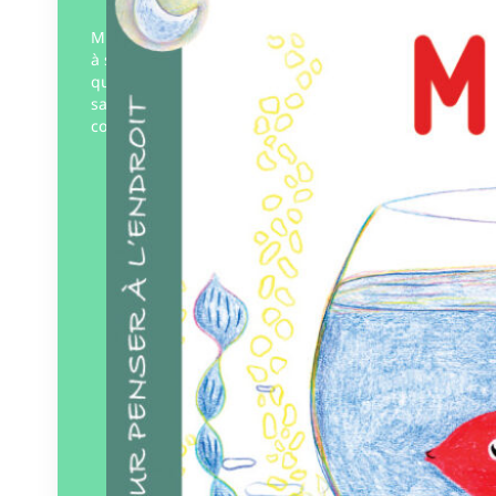
Misty a disparu… Qu’est-il devenu ? Partir
à sa recherche ? Autant de questions
qu’une enfance interroge très tôt même
sans les mots, avant même de
comprendre et…
Éditeur :
Pourpenser
éditions
Paru le
05/12/2025