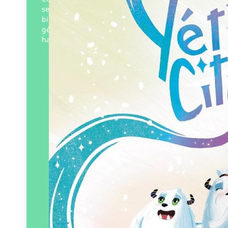
ses habitants extraordinaires ? Joufflus et
bien dodus, les yétis sont de gentils
géants au cœur tendre, qui vivent en
harmonie…
Éditeur :
Plumes de Bourdon
Paru le
30/09/2024