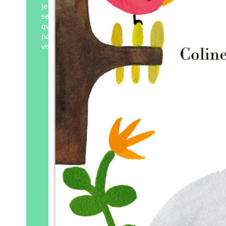
Je pétille. Je souris aux autres, c’est mon
secret. J’écoute leurs histoires, je
questionne sans interroger. Le monde me
parvient à travers mon poste de radio. Je
vis…
Éditeur :
MeMo
Paru le
31/05/2024