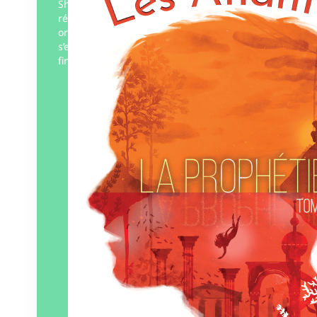
Shilo se retrouve confrontée à des
révélations bouleversantes sur ses
origines. Avec Maëldan , Avel et Adam, ils
s’enfuient à Paris après avoir découvert la
fin de la…
Éditeur :
ZTL – ZéTooLu
Paru le
01/10/2024