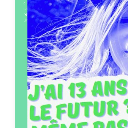
climatique ». Il découvre l’ampleur de la
catastrophe et pleure. Avec ses parents, il
regarde des vidéos pour comprendre.
Un…
Éditeur :
La Mer salée
Paru le
05/06/2026